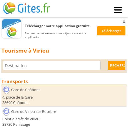
x
Télécharger notre application gratuite
Recherchez et réservez vos séjours sur notre
application
Tourisme à Virieu
Transports
Gare de Châbons
4, place de la Gare
38690 Châbons
Gare de Virieu sur Bourbre
Point d'arrêt de Virieu
38730 Panissage