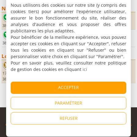
Nous utilisons des cookies sur notre site (y compris des
Nature
cookies tiers) pour améliorer l'expérience utilisateur,
Bilieu
assurer le bon fonctionnement du site, réaliser des
analyses d'audience et vous proposer des offres
38850 Bilieu
publicitaires les plus adaptées.
Lac de Paladru
Pour bénéficier de la meilleure expérience, vous pouvez
38850 Charavines
accepter ces cookies en cliquant sur "Accepter", refuser
tous les cookies en cliquant sur "Refuser" ou bien
Loisirs
personnaliser votre choix en cliquant sur "Paramétrer".
Pour en savoir plus, veuillez consulter notre politique
La Guinguette
de gestion des cookies en cliquant
ici
170 place de la Guinguette
38730 Virieu
ACCEPTER
PARAMÉTRER
© Copyright 1998 - 2026
REFUSER
Cybevasion
|
Mentions légales
|
Confidentialité
|
CGU
|
Informations
légales
|
Partenaires
|
Système d'alerte
|