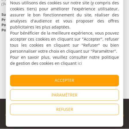
Nous utilisons des cookies sur notre site (y compris des
(74) Haute-Savoie
cookies tiers) pour améliorer l'expérience utilisateur,
Superficie :
69 302 km²
assurer le bon fonctionnement du site, réaliser des
Préfecture :
Lyon
analyses d'audience et vous proposer des offres
Population :
6 954 285 habitants
publicitaires les plus adaptées.
Point culminant :
Mont Blanc (4 810 m)
Pour bénéficier de la meilleure expérience, vous pouvez
accepter ces cookies en cliquant sur "Accepter", refuser
tous les cookies en cliquant sur "Refuser" ou bien
personnaliser votre choix en cliquant sur "Paramétrer".
Pour en savoir plus, veuillez consulter notre politique
de gestion des cookies en cliquant
ici
ACCEPTER
PARAMÉTRER
© Copyright 1998 - 2026
REFUSER
Cybevasion
|
Mentions légales
|
Confidentialité
|
CGU
|
Informations
légales
|
Partenaires
|
Système d'alerte
|