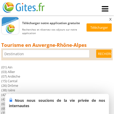
x
Télécharger notre application gratuite
Recherchez et réservez vos séjours sur notre
application
Tourisme en Auvergne-Rhône-Alpes
(01) Ain
(03) Allier
(07) Ardèche
(15) Cantal
(26) Drôme
(38) Isère
(42) Loire
(43) Haute-Loire
Nous nous soucions de la vie privée de nos
(63) Puy de Dôme
internautes
(69) Rhône
(73) Savoie