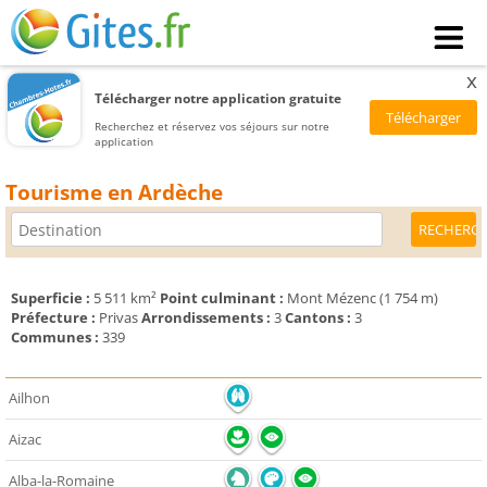
x
Télécharger notre application gratuite
Recherchez et réservez vos séjours sur notre
application
Tourisme en Ardèche
Superficie :
5 511 km²
Point culminant :
Mont Mézenc (1 754 m)
Préfecture :
Privas
Arrondissements :
3
Cantons :
3
Communes :
339
Ailhon
Aizac
Alba-la-Romaine