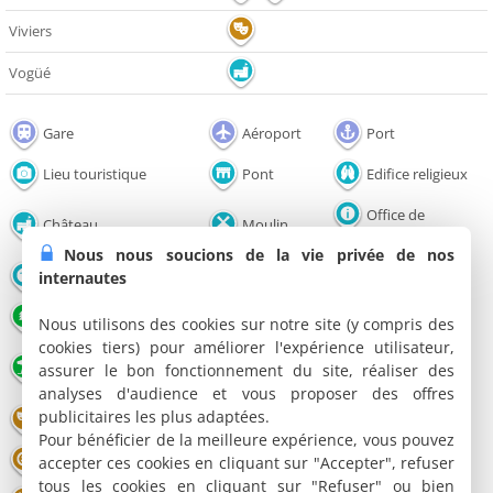
Viviers
Vogüé
Gare
Aéroport
Port
Lieu touristique
Pont
Edifice religieux
Office de
Château
Moulin
tourisme
Nous nous soucions de la vie privée de nos
Musée
Grotte
Point de vue
internautes
Parc et Jardin
Nature
Lac / Plan d'eau
Nous utilisons des cookies sur notre site (y compris des
cookies tiers) pour améliorer l'expérience utilisateur,
Salle de
Plage
Restaurant
assurer le bon fonctionnement du site, réaliser des
spectacles
analyses d'audience et vous proposer des offres
publicitaires les plus adaptées.
Théâtre
Cinéma
Parc animalier
Pour bénéficier de la meilleure expérience, vous pouvez
Parc de loisirs
Bien-être
Casino
accepter ces cookies en cliquant sur "Accepter", refuser
tous les cookies en cliquant sur "Refuser" ou bien