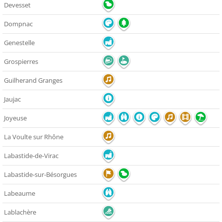
Devesset
Dompnac
Genestelle
Grospierres
Guilherand Granges
Jaujac
Joyeuse
La Voulte sur Rhône
Labastide-de-Virac
Labastide-sur-Bésorgues
Labeaume
Lablachère