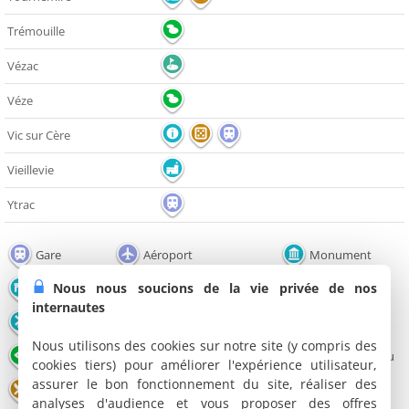
Trémouille
Vézac
Véze
Vic sur Cère
Vieillevie
Ytrac
Gare
Aéroport
Monument
Nous nous soucions de la vie privée de nos
Pont
Edifice religieux
Château
internautes
Moulin
Office de tourisme
Musée
Nous utilisons des cookies sur notre site (y compris des
Point de vue
Nature
Lac / Plan d'eau
cookies tiers) pour améliorer l'expérience utilisateur,
assurer le bon fonctionnement du site, réaliser des
Restaurant
Salle de spectacles
Cinéma
analyses d'audience et vous proposer des offres