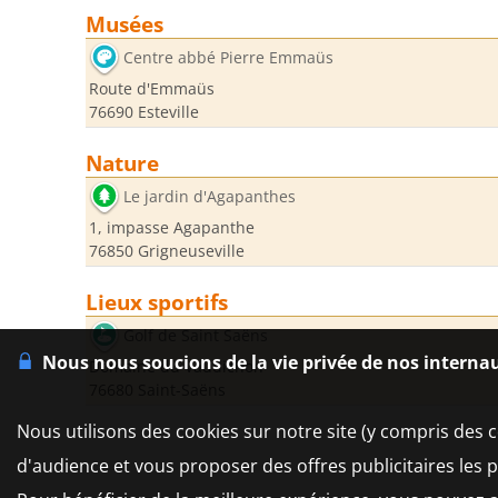
Musées
Centre abbé Pierre Emmaüs
Route d'Emmaüs
76690 Esteville
Nature
Le jardin d'Agapanthes
1, impasse Agapanthe
76850 Grigneuseville
Lieux sportifs
Golf de Saint Saëns
Nous nous soucions de la vie privée de nos interna
Domaine du Vaudichon
76680 Saint-Saëns
Nous utilisons des cookies sur notre site (y compris des c
d'audience et vous proposer des offres publicitaires les 