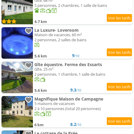
Gîte, 68 m²
5 personnes, 2 chambres, 1 salle de bains
4.7 km
La Luxure- Loveroom
Maison de vacances, 60 m²
2 personnes, 2 salles de bains
9
5.6 km
/10
Gîte équestre. Ferme des Essarts
Gîte, 25 m²
2 personnes, 1 chambre, 1 salle de bains
9.3
5.6 km
/10
Magnifique Maison de Campagne
5 maisons de vacances
2 à 10 personnes (total 20 personnes)
8.2
6 km
/10
Le cottage de la Prée