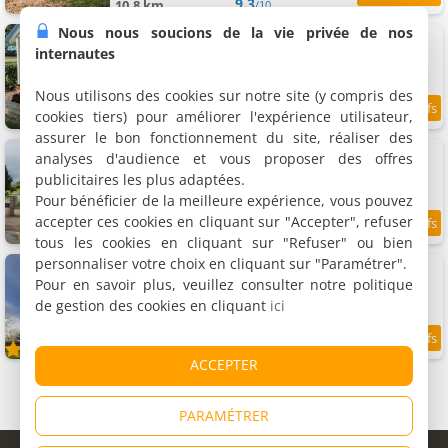
9.3
10.8 km
/10
Nous nous soucions de la vie privée de nos
Appartement Cosy cottage
Appartement, 15 m²
internautes
2 personnes, 1 chambre, 1 salle de bains
Nous utilisons des cookies sur notre site (y compris des
cookies tiers) pour améliorer l'expérience utilisateur,
9.4
11 km
/10
assurer le bon fonctionnement du site, réaliser des
Pic Rider
analyses d'audience et vous proposer des offres
Chambre chez l'habitant, 140 m²
publicitaires les plus adaptées.
9 personnes, 1 salle de bains
Pour bénéficier de la meilleure expérience, vous pouvez
accepter ces cookies en cliquant sur "Accepter", refuser
7.5
11.6 km
/10
tous les cookies en cliquant sur "Refuser" ou bien
personnaliser votre choix en cliquant sur "Paramétrer".
Gîte G2329
Gîte, 180 m²
Pour en savoir plus, veuillez consulter notre politique
10 personnes, 4 chambres, 2 salles de bains
de gestion des cookies en cliquant
ici
11.8 km
ACCEPTER
PARAMÉTRER