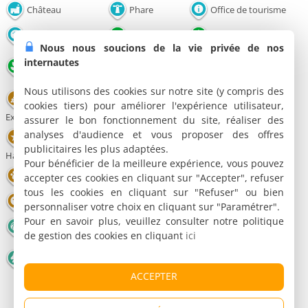
Château
Phare
Office de tourisme
Musée
Point de vue
Parc et Jardin
Nous nous soucions de la vie privée de nos
Lac / Plan
internautes
Nature
Plage
d'eau
Nous utilisons des cookies sur notre site (y compris des
Congrès - Parc
cookies tiers) pour améliorer l'expérience utilisateur,
Restaurant
Salle de spectacles
Expo
assurer le bon fonctionnement du site, réaliser des
analyses d'audience et vous proposer des offres
Cabaret et Music
Théâtre
Cinéma
publicitaires les plus adaptées.
Hall
Pour bénéficier de la meilleure expérience, vous pouvez
Parc animalier
Parc de loisirs
Casino
accepter ces cookies en cliquant sur "Accepter", refuser
tous les cookies en cliquant sur "Refuser" ou bien
Bowling
Football
Patinoire
personnaliser votre choix en cliquant sur "Paramétrer".
Pour en savoir plus, veuillez consulter notre politique
Basketball
Tennis
Golf
de gestion des cookies en cliquant
ici
Montgolfière -
Equitation
Piscine
Parachute
ACCEPTER