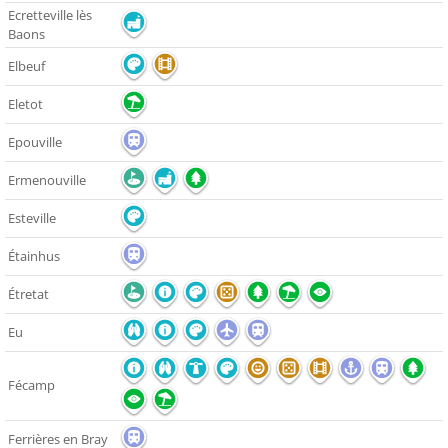
Ecretteville lès
Baons
Elbeuf
Eletot
Epouville
Ermenouville
Esteville
Étainhus
Étretat
Eu
Fécamp
Ferrières en Bray