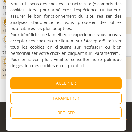
La Cave à Musique
Nous utilisons des cookies sur notre site (y compris des
119, rue Boullay
cookies tiers) pour améliorer l'expérience utilisateur,
71000 Mâcon
assurer le bon fonctionnement du site, réaliser des
analyses d'audience et vous proposer des offres
La Verchère
publicitaires les plus adaptées.
71850 Charnay lès Mâcon
Pour bénéficier de la meilleure expérience, vous pouvez
Cinéma Les Cordeliers
accepter ces cookies en cliquant sur "Accepter", refuser
tous les cookies en cliquant sur "Refuser" ou bien
Place des Cordeliers
71000 Mâcon
personnaliser votre choix en cliquant sur "Paramétrer".
Pour en savoir plus, veuillez consulter notre politique
Cinéma Marivaux
de gestion des cookies en cliquant
ici
68, place Gérard Genevès
71000 Mâcon
ACCEPTER
PARAMÉTRER
© Copyright 1998 - 2026
REFUSER
Cybevasion
|
Mentions légales
|
Confidentialité
|
CGU
|
Informations
légales
|
Partenaires
|
Système d'alerte
|