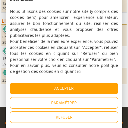
127, Rue des Ecoles
39220 Les Rousses
Nous utilisons des cookies sur notre site (y compris des
cookies tiers) pour améliorer l'expérience utilisateur,
Lieux sportifs
assurer le bon fonctionnement du site, réaliser des
analyses d'audience et vous proposer des offres
Golf du Rochat
publicitaires les plus adaptées.
Route du Noirmont
Pour bénéficier de la meilleure expérience, vous pouvez
39220 Les Rousses
accepter ces cookies en cliquant sur "Accepter", refuser
Centre équestre Tinguely
tous les cookies en cliquant sur "Refuser" ou bien
155 route du Mont Saint-Jean
personnaliser votre choix en cliquant sur "Paramétrer".
39220 Les Rousses
Pour en savoir plus, veuillez consulter notre politique
de gestion des cookies en cliquant
ici
Station de la Chapelle des Bois
25240 Chapelle-des-Bois
ACCEPTER
PARAMÉTRER
© Copyright 1998 - 2026
REFUSER
Cybevasion
|
Mentions légales
|
Confidentialité
|
CGU
|
Informations