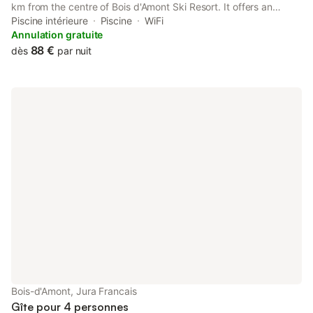
km from the centre of Bois d'Amont Ski Resort. It offers an
indoor swimming pool, fitness room, games room.
Piscine intérieure
Piscine
WiFi
Annulation gratuite
88 €
dès
par nuit
Bois-d'Amont, Jura Francais
Gîte pour 4 personnes