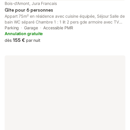
Bois-d'Amont, Jura Francais
Gîte pour 6 personnes
Appart 75m² en résidence avec cuisine équipée, Séjour Salle de
bain WC séparé Chambre 1 : 1 lit 2 pers gde armoire avec TV
Chambre 2 : 1 lit 2 pers armoire Chambre 3 : 2 lits 1 pers Les lits
Parking
Garage
Accessible PMR
avec aleses jetables mais draps non fournis. Prévoir linge de
Annulation gratuite
toilettes et torchons pour cuisine. Buanderie : lave-linge Garage
155 €
dès
par nuit
privé fermé Charmant village avec commerces-Supermarché, à
3kms de la frontière Suisse 6kms des Rousses 40kms St Claude
50kms Genève Ski Alpin à 15min ski nordique devant l'appart