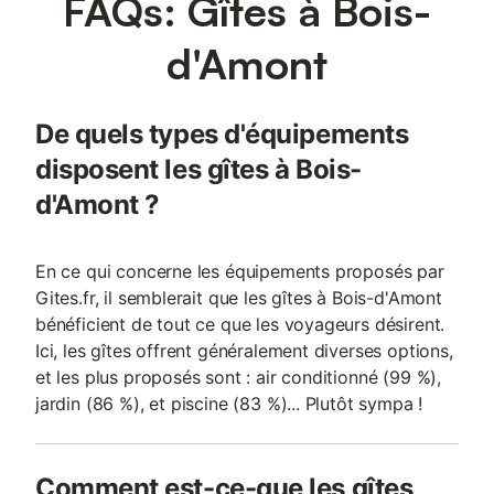
FAQs: Gîtes à Bois-
place de stationnement privative 💡À savoir : • Une caution par
empreinte bancaire sera demandée avant votre arrivée • Les
d'Amont
taxes de séjours seront à régler avant votre arrivée. 🧺 Services
en option (sur réservation) À réserver et régler au plus tard 7
jours avant votre arrivée : • Location de linge de lit et de toilette
De quels types d'équipements
• Équipement bébé : lit parapluie, chaise haute, réhausseur Réf.
: APPA BA-BO-69B Prestations optionnelles à régler sur place et
disposent les gîtes à Bois-
à réserver avant votre arrivée
d'Amont ?
En ce qui concerne les équipements proposés par
Gites.fr, il semblerait que les gîtes à Bois-d'Amont
bénéficient de tout ce que les voyageurs désirent.
Ici, les gîtes offrent généralement diverses options,
et les plus proposés sont : air conditionné (99 %),
jardin (86 %), et piscine (83 %)... Plutôt sympa !
Comment est-ce-que les gîtes