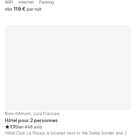
service and free WiFi. Staff on-site can arrange a shuttle
WiFi
Internet
Parking
service.
119 €
dès
par nuit
Bois-d'Amont, Jura Francais
Hôtel pour 2 personnes
7.7
Bien
⋅
448 avis
Hôtel Club Le Risoux is located next to the Swiss border and 2