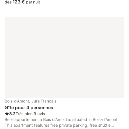
court, free private parking and free WiFi.
123 €
dès
par nuit
Bois-d'Amont, Jura Francais
Gîte pour 4 personnes
8.2
Très bien
⋅
9 avis
Belle appartement à Bois d'Amont is situated in Bois-dʼAmont.
This apartment features free private parking, free shuttle