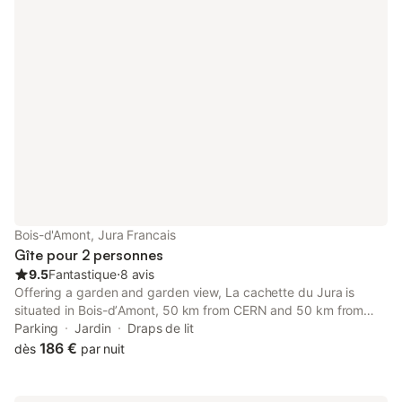
Bois-d'Amont, Jura Francais
Gîte pour 2 personnes
9.5
Fantastique
⋅
8 avis
Offering a garden and garden view, La cachette du Jura is
situated in Bois-dʼAmont, 50 km from CERN and 50 km from
PalExpo. This chalet offers free private parking and a concierge
Parking
Jardin
Draps de lit
service.
186 €
dès
par nuit