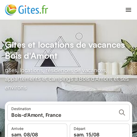
Gîtes et locations de vacances
Bois d'Amont
gîtes, locations, résidences de vacances,
appartements et campings à Bois d'Amont et ses
environs
Destination
Bois-d'Amont, France
Arrivée
Départ
sam. 08/08
sam. 15/08