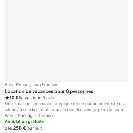
Bois-d'Amont, Jura Francais
Location de vacances pour 8 personnes
10.0
Fantastique
⋅
5 avis
Notre maison secondaire, atypique créee par un architecte est
située au sein la station familiale des Rousses (qq km du centre
de la station), dans le Haut-Jura. On aime y aller été comme
WiFi
Parking
Terrasse
hiver, la luminosité traversante nous innonde du matin au soir.
Annulation gratuite
Toute récente, elle est facile à vivre en famille ou en couple: -
258 €
dès
par nuit