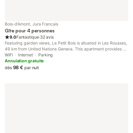
Bois-d'Amont, Jura Francais
Gîte pour 4 personnes
9.0
Fantastique
⋅
32 avis
Featuring garden views, Le Petit Bois is situated in Les Rousses,
49 km from United Nations Geneva. This apartment provides a
terrace. The property is non-smoking and is located 49 km from
WiFi
Internet
Parking
PalExpo.
Annulation gratuite
98 €
dès
par nuit