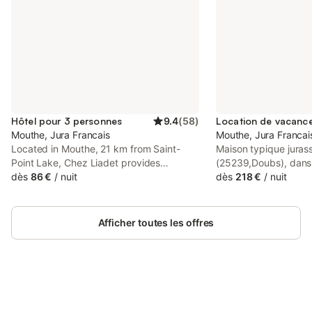
Hôtel pour 3 personnes
9.4
(
58
)
Mouthe, Jura Francais
Mouthe, Jura Francai
Located in Mouthe, 21 km from Saint-
Maison typique juras
Point Lake, Chez Liadet provides
(25239,Doubs), dans 
accommodation with a garden, free
dès
86 €
/
nuit
en face du salon de 
dès
218 €
/
nuit
private parking, a shared lounge and a
calme avec vue sur l
terrace.
(rénovation récente
pour 9 couchages (2 li
Afficher toutes les offres
simples, 1 canapé lit
salle TV)) + 1 lit enfa
2eme), un salon, une
équipée (lave vaissell
linge, four-microond
Connectez-vous et économisez
(douche) toute neuv
Se connecter