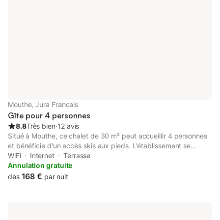
Mouthe, Jura Francais
Gîte pour 4 personnes
8.8
Très bien
⋅
12 avis
Situé à Mouthe, ce chalet de 30 m² peut accueillir 4 personnes
et bénéficie d'un accès skis aux pieds. L'établissement se
trouve à 100 m des pistes de ski et à 1,5 km du centre-ville,
WiFi
Internet
Terrasse
constituant un point de chute pratique pour les activités de
Annulation gratuite
montagne tout au long de l'année. Le logement de plain-pied
168 €
dès
par nuit
est accessible aux personnes à mobilité réduite et comprend 1
chambre avec un lit double ainsi qu'un canapé-lit dans l'espace
salon. L'intérieur dispose d'une salle de bains privative avec
douche à l'italienne et d'une cuisine équipée d'un lave-vaisselle,