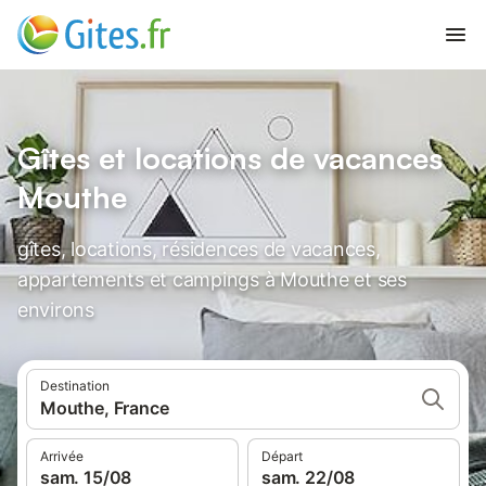
Gîtes et locations de vacances
Mouthe
gîtes, locations, résidences de vacances,
appartements et campings à Mouthe et ses
environs
Destination
Mouthe, France
Arrivée
Départ
sam. 15/08
sam. 22/08