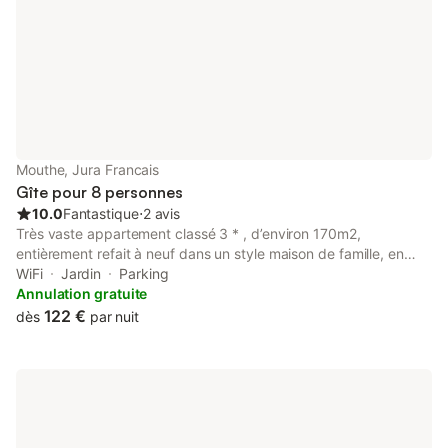
Mouthe, Jura Francais
Gîte pour 8 personnes
10.0
Fantastique
⋅
2 avis
Très vaste appartement classé 3 * , d’environ 170m2,
entièrement refait à neuf dans un style maison de famille, en
plein cœur du joli village de Mouthe , face à la mairie. Bien
WiFi
Jardin
Parking
équipé, lave linge , lave vaisselle....
Annulation gratuite
122 €
dès
par nuit