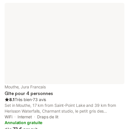
Mouthe, Jura Francais
Gîte pour 4 personnes
8.1
Très bien
⋅
73 avis
Set in Mouthe, 17 km from Saint-Point Lake and 39 km from
Herisson Waterfalls, Charmant studio, le petit gris des
montagnes offers river views and free WiFi. The Lac de Chalain
WiFi
Internet
Draps de lit
is within 43 km of the apartment.
Annulation gratuite