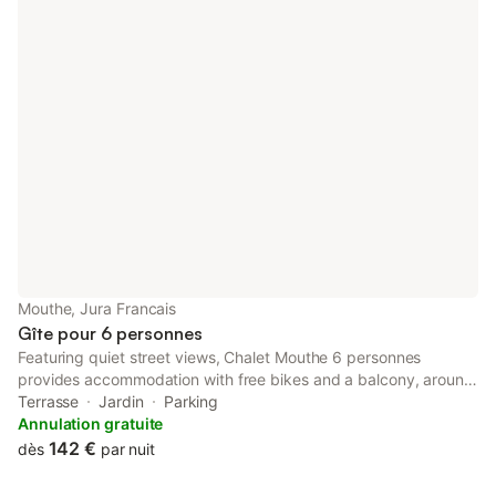
Mouthe, Jura Francais
Gîte pour 6 personnes
Featuring quiet street views, Chalet Mouthe 6 personnes
provides accommodation with free bikes and a balcony, around
18 km from Saint-Point Lake. This property offers access to a
Terrasse
Jardin
Parking
terrace and free private parking.
Annulation gratuite
142 €
dès
par nuit