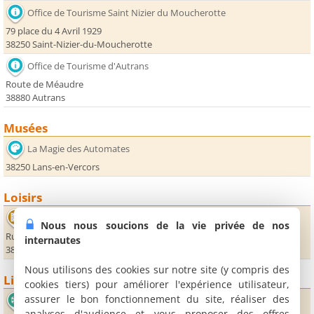
Office de Tourisme Saint Nizier du Moucherotte
79 place du 4 Avril 1929
38250 Saint-Nizier-du-Moucherotte
Office de Tourisme d'Autrans
Route de Méaudre
38880 Autrans
Musées
La Magie des Automates
38250 Lans-en-Vercors
Loisirs
Cinéma Le Clos
Nous nous soucions de la vie privée de nos
Rue du Cinéma
internautes
38880 Autrans
Nous utilisons des cookies sur notre site (y compris des
Lieux sportifs
cookies tiers) pour améliorer l'expérience utilisateur,
assurer le bon fonctionnement du site, réaliser des
Station d'Autrans
analyses d'audience et vous proposer des offres