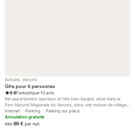
Possibilité 2 pers. en supplément sur demande (BZ dans le
salon). Gîte mitoyen avec le Gîte 21148 et les propriétaires.
Autrans, Vercors
Gîte pour 6 personnes
9.6
Fantastique
⋅
10 avis
Bel appartement spacieux et très bien équipé, situé dans le
Parc Naturel Régionale du Vercors, dans une maison de village.
Le centre du village d'Autrans est à 3 minutes à pied :
Internet
Parking
Parking sur place
commerces, restaurants, boulangerie, supérette, cinéma, arrêt
Annulation gratuite
de bus... Nombreuses activités de plein air en toutes saisons
99 €
dès
par nuit
dont Ski Alpin et Nordique, raquettes, VTT, spéléo, parapente,
canyoning, accrobranche, tyrolienne géante à Méaudre, Golf à