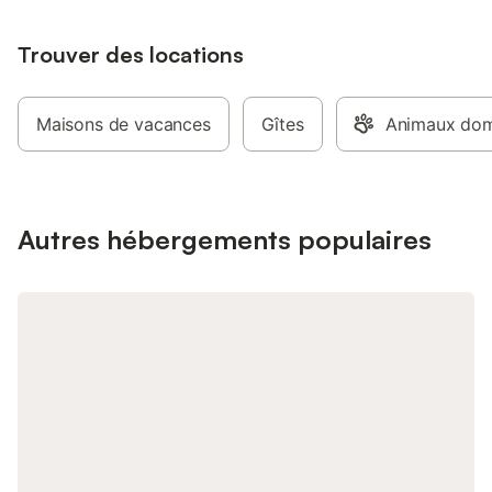
canapé non-convertibl
écran plat, et un coi
Trouver des locations
(lave-vaisselle, plaqu
hotte, four multifonct
TOP, cafetière, bouil
avec un lit double (1
Maisons de vacances
Gîtes
Animaux dom
dotée de literie compl
couette). Services : 
numéroté à l’entrée d
Stationnement autour 
Conditions : Pour des 
Autres hébergements populaires
les animaux ne sont p
chalet est non-fumeur
maximale : 4 person
tourisme classé 3 étoi
d'un séjour relaxant 
enchanteur ! Prestati
régler sur place et à
arrivée : . Chaise hau
. Lit bébé : 10.0 € par
Semaine : 39.