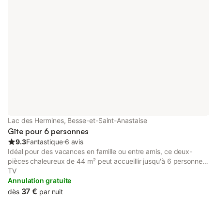
Lac des Hermines, Besse-et-Saint-Anastaise
Gîte pour 6 personnes
9.3
Fantastique
⋅
6 avis
Idéal pour des vacances en famille ou entre amis, ce deux-
pièces chaleureux de 44 m² peut accueillir jusqu'à 6 personnes.
Situé au 1er étage d’un immeuble comprenant 9 étages avec
TV
ascenseur, l’appartement bénéficie d’une exposition nord et d’un
Annulation gratuite
balcon équipé pour profiter de l’air de la montagne. L’espace
37 €
dès
par nuit
nuit se compose d’une belle chambre avec un lit double
(140/190) 2 personnes et d'un lit superposé (90/190) 2