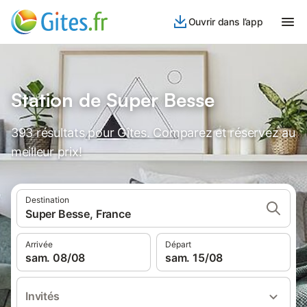
Ouvrir dans l’app
Station de Super Besse
393 résultats pour Gîtes. Comparez et réservez au
meilleur prix!
Destination
Super Besse, France
Arrivée
Départ
sam. 08/08
sam. 15/08
Invités