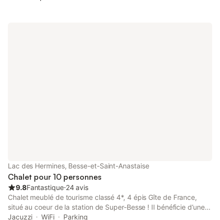
Lac des Hermines, Besse-et-Saint-Anastaise
Chalet pour 10 personnes
9.8
Fantastique
⋅
24 avis
Chalet meublé de tourisme classé 4*, 4 épis Gîte de France,
situé au coeur de la station de Super-Besse ! Il bénéficie d’une
très belle vue panoramique sur le lac des Hermines, les Monts
Jacuzzi
WiFi
Parking