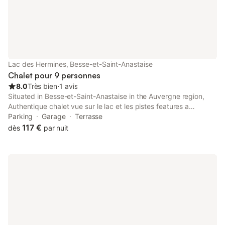
Lac des Hermines, Besse-et-Saint-Anastaise
Chalet pour 9 personnes
8.0
Très bien
⋅
1 avis
Situated in Besse-et-Saint-Anastaise in the Auvergne region,
Authentique chalet vue sur le lac et les pistes features a
balcony. There is an on-site restaurant and free private parking.
Parking
Garage
Terrasse
117 €
dès
par nuit