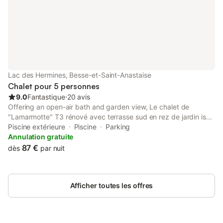
Lac des Hermines, Besse-et-Saint-Anastaise
Chalet pour 5 personnes
9.0
Fantastique
⋅
20 avis
Offering an open-air bath and garden view, Le chalet de
"Lamarmotte" T3 rénové avec terrasse sud en rez de jardin is
situated in Super Besse, 48 km from La Grande Halle and 48 km
Piscine extérieure
Piscine
Parking
from Zénith d'Auvergne.
Annulation gratuite
87 €
dès
par nuit
Afficher toutes les offres