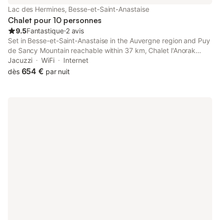
électriques. Chaque logements possèdent une terrasse
Lac des Hermines, Besse-et-Saint-Anastaise
aménagée pour profiter de la vue exceptionnelle. Ménage
Chalet pour 10 personnes
compris en fin de séjour. Pour les séjours d'une sema
9.5
Fantastique
⋅
2 avis
Set in Besse-et-Saint-Anastaise in the Auvergne region and Puy
de Sancy Mountain reachable within 37 km, Chalet l'Anorak
Super Besse offers accommodation with free WiFi, a children's
Jacuzzi
WiFi
Internet
playground, ski-to-door access and free private parking.
654 €
dès
par nuit