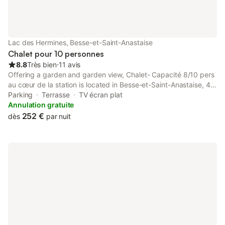
essentiels ainsi que des restaurants.
Lac des Hermines, Besse-et-Saint-Anastaise
Chalet pour 10 personnes
8.8
Très bien
⋅
11 avis
Offering a garden and garden view, Chalet- Capacité 8/10 pers
au cœur de la station is located in Besse-et-Saint-Anastaise, 48
km from La Grande Halle and 48 km from Zénith d'Auvergne.
Parking
Terrasse
TV écran plat
This property offers access to a terrace and free private...
Annulation gratuite
252 €
dès
par nuit