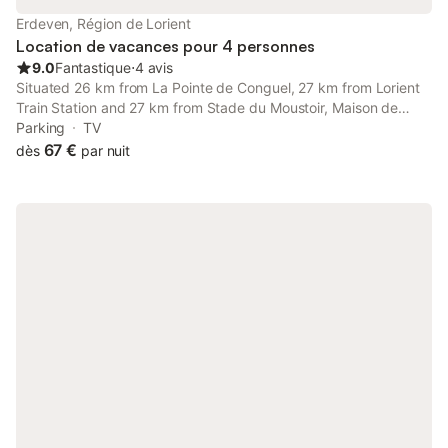
Erdeven, Région de Lorient
Location de vacances pour 4 personnes
9.0
Fantastique
⋅
4 avis
Situated 26 km from La Pointe de Conguel, 27 km from Lorient
Train Station and 27 km from Stade du Moustoir, Maison de
Charme à Erdeven, Proche Plages et Sentiers, 3 Pièces, 4 Pers,
Parking
TV
Cour Privée - FR-1-397-38 provides accommodation set in
67 €
dès
par nuit
Erdeven.