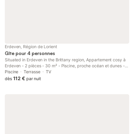
proximité Forfait consommation en sus (49€/semaine) sauf du
23 mai au 26 septembre 2026 En option : ménage de fin de
séjour (60€), location de linge, minibox Wifi et équipement bébé
Erdeven, Région de Lorient
Gîte pour 4 personnes
Situated in Erdeven in the Brittany region, Appartement cosy à
Erdeven - 2 pièces - 30 m² - Piscine, proche océan et dunes -
FR-1-479-106 features a terrace. Guests staying at this
Piscine
Terrasse
TV
apartment have access to a balcony.
112 €
dès
par nuit