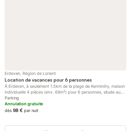
Erdeven, Région de Lorient
Location de vacances pour 6 personnes
À Erdeven, à seulement 1.5km de la plage de Kerminihy, maison
individuelle 4 pièces (env. 66m²) pour 6 personnes, située au
calme. Commerces, port de plaisance et de pêche d’Étel à 2
Parking
km. L’emplacement idéal pour profiter des grandes plages de
Annulation gratuite
sable fin et découvrir le littoral du Sud Morbihan. - Entrée
98 €
dès
par nuit
directe dans le séjour avec espace repas (table + chaises) et
partie salon (canapé, cheminée) ouvrant sur la terrasse exposée
Sud (salon de jardin, store banne) et prolongée par le jardin clos