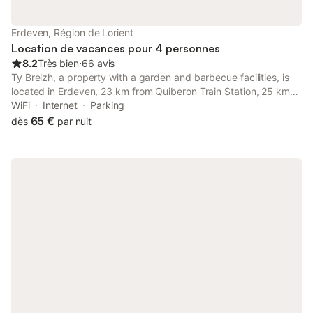
Erdeven, Région de Lorient
Location de vacances pour 4 personnes
8.2
Très bien
⋅
66 avis
Ty Breizh, a property with a garden and barbecue facilities, is
located in Erdeven, 23 km from Quiberon Train Station, 25 km
from Parc des Expositions Lorient, as well as 26 km from La
WiFi
Internet
Parking
Pointe de Conguel.
65 €
dès
par nuit