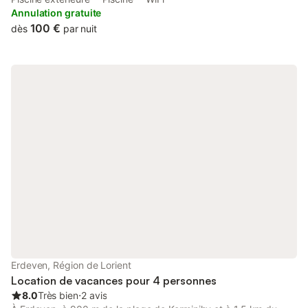
beachfront property offers access to a terrace and free WiFi.
Annulation gratuite
100 €
dès
par nuit
Erdeven, Région de Lorient
Location de vacances pour 4 personnes
8.0
Très bien
⋅
2 avis