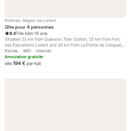
Erdeven, Région de Lorient
Gîte pour 4 personnes
8.3
Très bien
⋅
16 avis
Situated 23 km from Quiberon Train Station, 25 km from Parc
des Expositions Lorient and 26 km from La Pointe de Conguel,
Maison des dunes features accommodation located in Erdeven.
Piscine
WiFi
Internet
Annulation gratuite
194 €
dès
par nuit