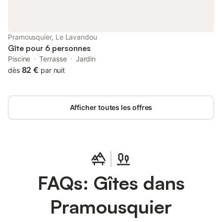
attendent les rêveurs : deux chambres doubles et une chambre
avec lits jumeaux, chacune dotée de sa salle de douche
privative. Pas de files d’attente le matin, pas de portes qui
claquent : juste une atmosphère calme, lumineuse et soignée.
Pramousquier, Le Lavandou
Un WC séparé compl
Gîte pour 6 personnes
Piscine
Terrasse
Jardin
82 €
dès
par nuit
Afficher toutes les offres
FAQs: Gîtes dans
Pramousquier