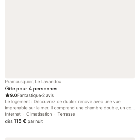
disposition: sèche-cheveux. Internet (Connexion WIFI, en sus).
Place de parking No 134. Veuillez noter: logement non-fumeur.
Détecteur de fumée. 83070001486VF
Pramousquier, Le Lavandou
Gîte pour 4 personnes
9.0
Fantastique
⋅
2 avis
Le logement : Découvrez ce duplex rénové avec une vue
imprenable sur la mer. Il comprend une chambre double, un coin
nuit sous les combles avec deux lits simples (idéal pour des
Internet
Climatisation
Terrasse
enfants), une cuisine équipée, un séjour climatisé, une salle
115 €
dès
par nuit
d'eau et deux terrasses. Parking privé gratuit. Découvrez ce
duplex rénové et profitez de sa magnifique vue sur la mer. Le
logement se compose de plusieurs espaces : **Rez-de-