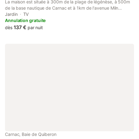
La maison est située à 300m de la plage de légénèse, à 500m
de la base nautique de Carnac et à 1km de l'avenue Miln
(avenue la plus touristique de Carnac). Elle se situe dans un
Jardin
TV
quartier très calme tout en ayant accès à pied à toutes les
Annulation gratuite
attractions de Carnac plage. Elle comporte 4 chambres, 1
137 €
dès
par nuit
cuisine équipée, 2 salles de bain, un salon et une salle à manger.
Trois des quatre chambres sont composées d'un lit double et
d'un lit superposé. La quatrième possède un lit double et un lit
simple.
Carnac, Baie de Quiberon