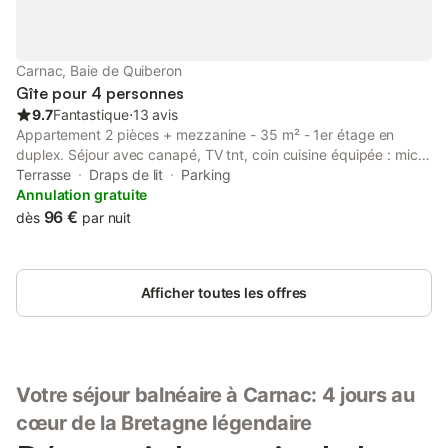
Carnac, Baie de Quiberon
Gîte pour 4 personnes
9.7
Fantastique
⋅
13 avis
Appartement 2 pièces + mezzanine - 35 m² - 1er étage en
duplex. Séjour avec canapé, TV tnt, coin cuisine équipée : micro
ondes, four, plaques induction, lave vaisselle, réfrigérateur-
Terrasse
Draps de lit
Parking
congélateur, cafetière avec filtre papier + Senseo - bouilloire
Annulation gratuite
électrique - salle d'eau avec wc - 1 chambre avec 2 lits
96 €
dès
par nuit
gigognes - en mezzanine 1 lit 2 personnes. Terrasse Sud-Ouest
avec mobilier de jardin - Parking privatif. Matériel bébé à la
demande (lit et chaise haute). Possibilité de fournir draps et
Afficher toutes les offres
serviette en option payante (10e par personne pour les draps et
5e par personne pour les serviettes) Plage 400m et Thalasso à
350m. De septembre à juin, électricité en sus suivant relevé.
Votre séjour balnéaire à Carnac: 4 jours au
cœur de la Bretagne légendaire