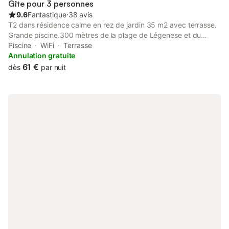
Gîte pour 3 personnes
9.6
Fantastique
⋅
38 avis
T2 dans résidence calme en rez de jardin 35 m2 avec terrasse.
Grande piscine.300 mètres de la plage de Légenese et du
centre nautique,100 mètres de la talassotherapie et 700 mètres
Piscine
WiFi
Terrasse
des commerces( nombreux
Annulation gratuite
restaurants,glaciers,alimentations,cinéma,jeux) Grand marché 2
61 €
dès
par nuit
fois la semaine à 1,5 kms(mercredi et dimanche). Séjour salon
avec coin cuisine et baie vitrée: 2 lits gigogne. 1 chambre avec
2 lits de 0.80. Salle de bain et wc séparé. Place de parking
dans résidence. Piscine privée de la résidence ouverte du 15
juin au 15 septembre