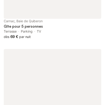
Location serviette de plage : 8.5 €. - Location tapis de bain :
3.5 €. - Location baignoire bébé : 7 €. - Location lit bébé : 20 €.
- Location chaise haute bébé : 15 €. - Location kit couette* S
(90cm) : 18 €. - Location kit couette* L (140cm) : 22 €. -
Ménage de fin de séjour : 65 €. Ce logement est diffusé par un
Carnac, Baie de Quiberon
professionnel. Sauf mention cont
Gîte pour 5 personnes
Terrasse
Parking
TV
69 €
dès
par nuit