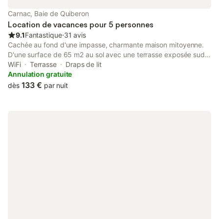
Carnac, Baie de Quiberon
Location de vacances pour 5 personnes
9.1
Fantastique
⋅
31 avis
Cachée au fond d'une impasse, charmante maison mitoyenne.
D'une surface de 65 m2 au sol avec une terrasse exposée sud.
Au rez-de-chaussée un grand salon salle à manger ouvert par
WiFi
Terrasse
Draps de lit
une grande baie vitrée sur une grande terrasse ensoleillée, une
Annulation gratuite
cuisine et wc. Les 3 chambres et la salle de bains sont à l'étage.
133 €
dès
par nuit
Une place de parking vous est réservée dans l'impasse. Vous
éprouverez le plaisir d'aller à la plage de Légenèse à pied.