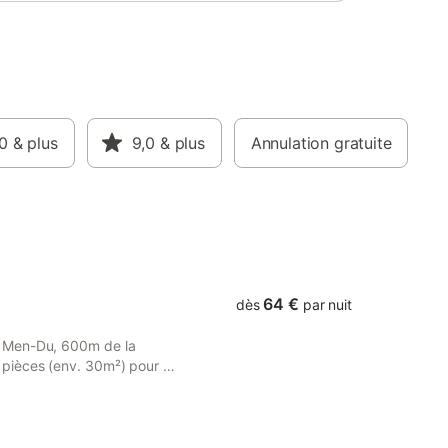
0
& plus
9,0
& plus
Annulation gratuite
64 €
dès
par nuit
u Men-Du, 600m de la
pièces (env. 30m²) pour 4
sidence Les Tennis 2
ents - Séjour avec partie
salon (TV, canapé
uette) donnant sur la