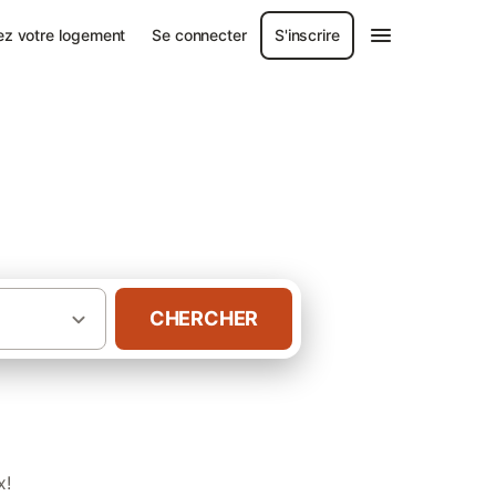
ez votre logement
Se connecter
S'inscrire
CHERCHER
·
·
agne
Morbihan
Gîtes Plage de Beaumer
x!