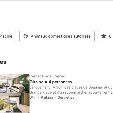
res alignements de pierres de
 faites une excursion dans le
que Golfe du Morbihan.
Piscine
Animaux domestiques autorisés
8,
es
Carnac Plage, Carnac
Gîte pour 4 personnes
Le logement : A 50m des plages de Beaumer et d
Grande Plage et d'un supermarché, appartement 2 
personnes avec vue mer indirecte, situé dans la Ré
WiFi
Parking
Serviettes
(Bâtiment A, RDC, porte 10) : - Entrée avec rangem
repas (mange debout pour 2 personnes) et partie 
convertible Rapido : couchage 2 personnes 140, co