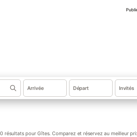
Publi
r
Arrivée
Départ
Invités
·
·
Gîtes et locations de vacances
France
Bret
0 résultats pour Gîtes. Comparez et réservez au meilleur pri