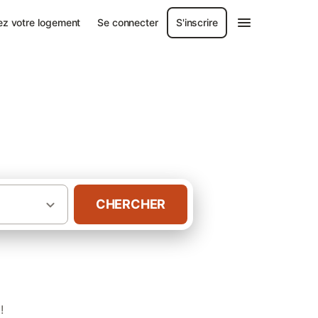
ez votre logement
Se connecter
S'inscrire
CHERCHER
·
Département Nord
Gîtes Parc du Heron
!