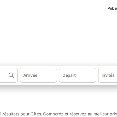
Publi
Arrivée
Départ
Invités
·
·
·
·
tions de vacances
France
Hauts-de-France
Nord-Pas-de-Calais
0 résultats pour Gîtes. Comparez et réservez au meilleur prix