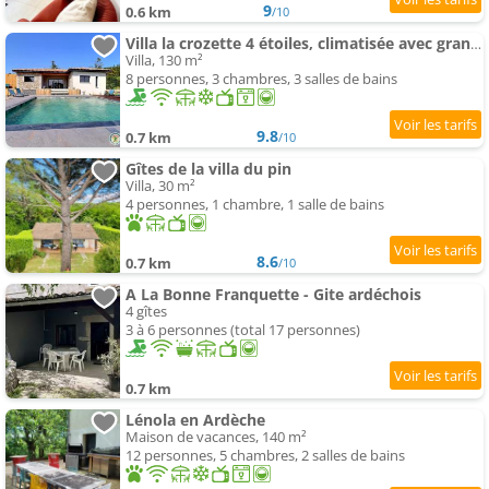
9
0.6 km
/10
Villa la crozette 4 étoiles, climatisée avec grande piscine
Villa, 130 m²
8 personnes, 3 chambres, 3 salles de bains
9.8
0.7 km
/10
Gîtes de la villa du pin
Villa, 30 m²
4 personnes, 1 chambre, 1 salle de bains
8.6
0.7 km
/10
A La Bonne Franquette - Gite ardéchois
4 gîtes
3 à 6 personnes (total 17 personnes)
0.7 km
Lénola en Ardèche
Maison de vacances, 140 m²
12 personnes, 5 chambres, 2 salles de bains