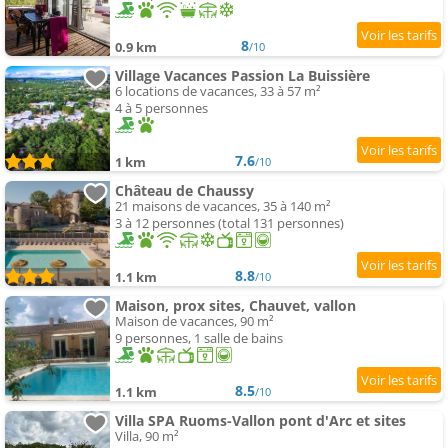
8
0.9 km
/10
Village Vacances Passion La Buissière
6 locations de vacances, 33 à 57 m²
4 à 5 personnes
7.6
1 km
/10
Château de Chaussy
21 maisons de vacances, 35 à 140 m²
3 à 12 personnes (total 131 personnes)
8.8
1.1 km
/10
Maison, prox sites, Chauvet, vallon
Maison de vacances, 90 m²
9 personnes, 1 salle de bains
8.5
1.1 km
/10
Villa SPA Ruoms-Vallon pont d'Arc et sites
Villa, 90 m²