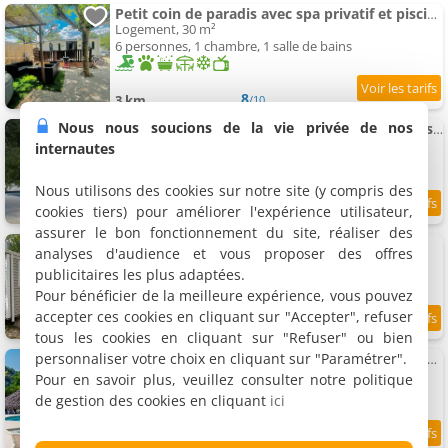
Petit coin de paradis avec spa privatif et piscine et accessoires rivière
Logement, 30 m²
6 personnes, 1 chambre, 1 salle de bains
8
3 km
/10
Nous nous soucions de la vie privée de nos
Bungalow pour 4p next to Ardeche - Airco, piscine et direct River Access
Logement, 30 m²
internautes
4 personnes, 2 chambres, 1 salle de bains
Nous utilisons des cookies sur notre site (y compris des
cookies tiers) pour améliorer l'expérience utilisateur,
8.5
3 km
/10
assurer le bon fonctionnement du site, réaliser des
Mobil-home au bord de l'Ardèche
analyses d'audience et vous proposer des offres
Mobil-home, 35 m²
publicitaires les plus adaptées.
4 personnes, 2 chambres, 1 salle de bains
Pour bénéficier de la meilleure expérience, vous pouvez
accepter ces cookies en cliquant sur "Accepter", refuser
3 km
tous les cookies en cliquant sur "Refuser" ou bien
personnaliser votre choix en cliquant sur "Paramétrer".
Bungalow Charmant a Sampzon 32 m² avec Vue Montagne
Mobil-home, 32 m²
Pour en savoir plus, veuillez consulter notre politique
4 personnes, 2 chambres, 1 salle de bains
de gestion des cookies en cliquant
ici
3 km