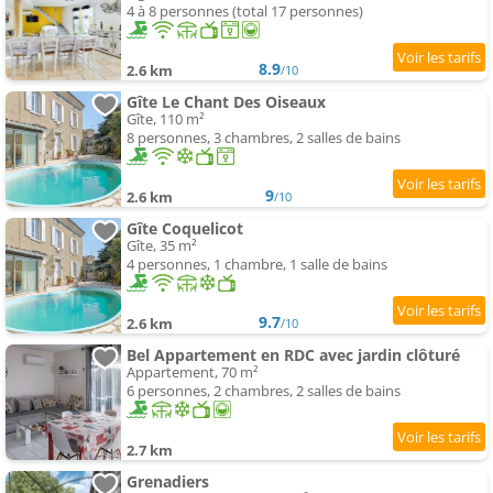
4 à 8 personnes (total 17 personnes)
8.9
2.6 km
/10
Gîte Le Chant Des Oiseaux
Gîte, 110 m²
8 personnes, 3 chambres, 2 salles de bains
9
2.6 km
/10
Gîte Coquelicot
Gîte, 35 m²
4 personnes, 1 chambre, 1 salle de bains
9.7
2.6 km
/10
Bel Appartement en RDC avec jardin clôturé
Appartement, 70 m²
6 personnes, 2 chambres, 2 salles de bains
2.7 km
Grenadiers