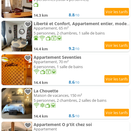
8.8
14.3 km
/10
Liberté et Confort, Appartement entier, moderne avec 2 chambres et cuisine équipée au coeur de Semur
Appartement, 65 m²
5 personnes, 2 chambres, 1 salle de bains
9.2
14.4 km
/10
Appartement Seventies
Appartement, 70 m²
6 personnes, 1 salle de bains
8.6
14.4 km
/10
La Chouette
Maison de vacances, 150 m²
5 personnes, 2 chambres, 2 salles de bains
8.5
14.4 km
/10
Appartement O p’tit chez soi
Appartement