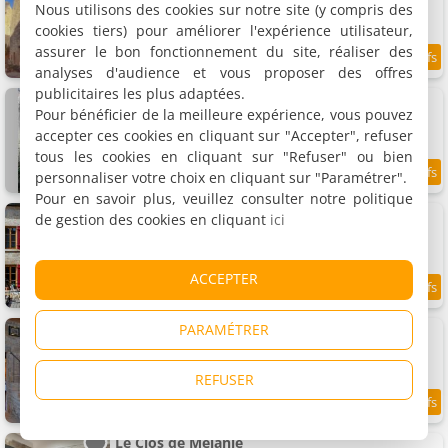
Nous utilisons des cookies sur notre site (y compris des
3 personnes, 1 chambre, 1 salle de bains
cookies tiers) pour améliorer l'expérience utilisateur,
assurer le bon fonctionnement du site, réaliser des
9.6
18.8 km
/10
analyses d'audience et vous proposer des offres
publicitaires les plus adaptées.
La petite maison médiévale de Melanie
Maison de vacances, 50 m²
Pour bénéficier de la meilleure expérience, vous pouvez
3 personnes, 1 chambre, 1 salle de bains
accepter ces cookies en cliquant sur "Accepter", refuser
tous les cookies en cliquant sur "Refuser" ou bien
personnaliser votre choix en cliquant sur "Paramétrer".
9
18.8 km
/10
Pour en savoir plus, veuillez consulter notre politique
La Maison George
de gestion des cookies en cliquant
ici
9 appartements, 25 à 100 m²
2 à 8 personnes
ACCEPTER
8.7
18.8 km
/10
Le Crébillon
PARAMÉTRER
Villa, 245 m²
14 personnes, 6 chambres, 4 salles de bains
REFUSER
9.5
18.8 km
/10
Le Clos de Melanie