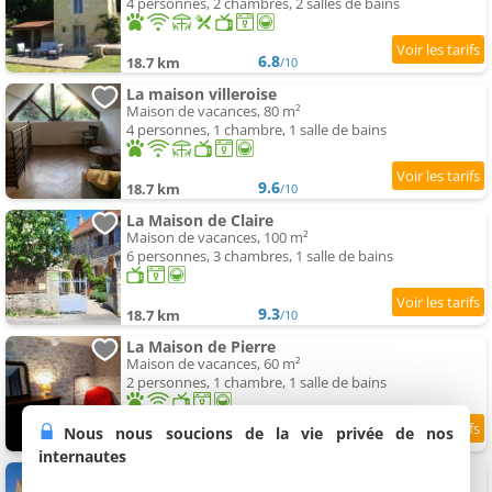
4 personnes, 2 chambres, 2 salles de bains
6.8
18.7 km
/10
La maison villeroise
Maison de vacances, 80 m²
4 personnes, 1 chambre, 1 salle de bains
9.6
18.7 km
/10
La Maison de Claire
Maison de vacances, 100 m²
6 personnes, 3 chambres, 1 salle de bains
9.3
18.7 km
/10
La Maison de Pierre
Maison de vacances, 60 m²
2 personnes, 1 chambre, 1 salle de bains
Nous nous soucions de la vie privée de nos
10
18.7 km
/10
internautes
Algranate - Maison du Tisserand
Maison de vacances, 55 m²