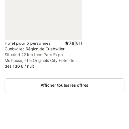
Hôtel pour 3 personnes
7.8
(
81
)
Guebwiller, Région de Guebwiller
Situated 22 km from Parc Expo
Mulhouse, The Originals City Hotel de l
Ange Guebwiller offers 3-star
dès
136 €
/
nuit
accommodation in Guebwiller and has a
terrace, a restaurant and a bar.
Afficher toutes les offres
Connectez-vous et économisez
Se connecter
jusqu'à 10% sur nos logements.