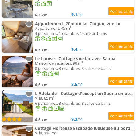
9.1
6.3 km
/10
Appartement, 20m du lac Conjux, vue lac
Appartement, 45 m²
4 personnes, 1 chambre, 1 salle de bains
9.4
6.5 km
/10
Le Louise - Cottage vue lac avec Sauna
Maison de vacances, 90 m²
8 personnes, 3 chambres, 3 salles de bains
8.5
6.6 km
/10
L'Adélaide - Cottage d'exception Sauna en bord de lac
Villa, 85 m²
6 personnes, 3 chambres, 3 salles de bains
9.2
6.6 km
/10
Cottage Hortense Escapade luxueuse au bord du lac du Bourget
Villa, 110 m²