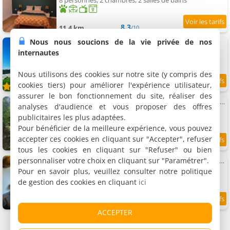
8 personnes, 2 chambres, 2 salles de bains
8.3
11.4 km
/10
Nous nous soucions de la vie privée de nos
Villa Bellevue
2 villas, 80 et 100 m²
internautes
2 et 9 personnes (total 11 personnes)
Nous utilisons des cookies sur notre site (y compris des
cookies tiers) pour améliorer l'expérience utilisateur,
8.9
11.6 km
/10
assurer le bon fonctionnement du site, réaliser des
Charmante maison avec jardin au coeur du vignoble Savoyard
analyses d'audience et vous proposer des offres
Maison de vacances, 85 m²
publicitaires les plus adaptées.
10 personnes, 5 chambres, 4 salles de bains
Pour bénéficier de la meilleure expérience, vous pouvez
accepter ces cookies en cliquant sur "Accepter", refuser
7
12 km
/10
tous les cookies en cliquant sur "Refuser" ou bien
personnaliser votre choix en cliquant sur "Paramétrer".
Gite, proche de Hautecombe Abbey, Lac du Bourget
Gîte, 74 m²
Pour en savoir plus, veuillez consulter notre politique
5 personnes, 3 chambres, 1 salle de bains
de gestion des cookies en cliquant
ici
9.3
12 km
/10
ACCEPTER