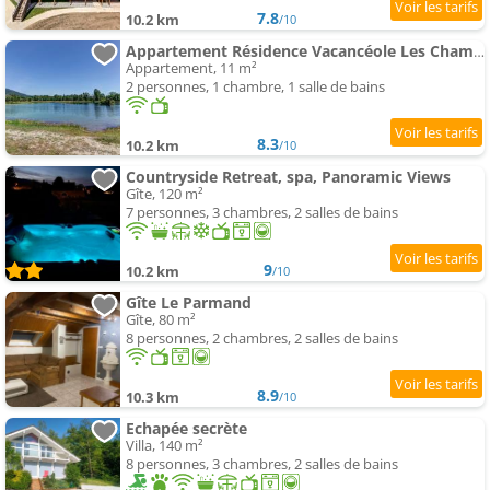
7.8
10.2 km
/10
Appartement Résidence Vacancéole Les Chambres des Oiseaux
Appartement, 11 m²
2 personnes, 1 chambre, 1 salle de bains
8.3
10.2 km
/10
Countryside Retreat, spa, Panoramic Views
Gîte, 120 m²
7 personnes, 3 chambres, 2 salles de bains
9
10.2 km
/10
Gîte Le Parmand
Gîte, 80 m²
8 personnes, 2 chambres, 2 salles de bains
8.9
10.3 km
/10
Echapée secrète
Villa, 140 m²
8 personnes, 3 chambres, 2 salles de bains