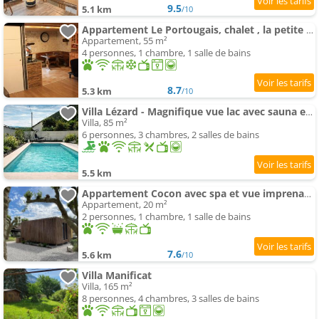
9.5
5.1 km
/10
Appartement Le Portougais, chalet , la petite Venise savoyarde
Appartement, 55 m²
4 personnes, 1 chambre, 1 salle de bains
8.7
5.3 km
/10
Villa Lézard - Magnifique vue lac avec sauna et piscine
Villa, 85 m²
6 personnes, 3 chambres, 2 salles de bains
5.5 km
Appartement Cocon avec spa et vue imprenable
Appartement, 20 m²
2 personnes, 1 chambre, 1 salle de bains
7.6
5.6 km
/10
Villa Manificat
Villa, 165 m²
8 personnes, 4 chambres, 3 salles de bains