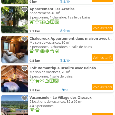
9.5
9 km
/10
Appartement Les Acacias
Appartement, 40 m²
2 personnes, 1 chambre, 1 salle de bains
8.9
9.2 km
/10
Chaleureux Appartement dans maison avec terrasse et cadre naturel
Maison de vacances, 80 m²
5 personnes, 3 chambres, 1 salle de bains
9.2
9.5 km
/10
Loft Romantique Insolite avec Balnéo
Maison de vacances, 70 m²
2 personnes, 1 salle de bains
9
9.8 km
/10
Vacancéole - Le Village des Oiseaux
5 locations de vacances, 32 à 66 m²
4 à 8 personnes