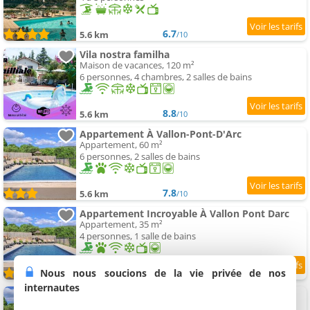
6.7
5.6 km
/10
Vila nostra familha
Maison de vacances, 120 m²
6 personnes, 4 chambres, 2 salles de bains
8.8
5.6 km
/10
Appartement À Vallon-Pont-D'Arc
Appartement, 60 m²
6 personnes, 2 salles de bains
7.8
5.6 km
/10
Appartement Incroyable À Vallon Pont Darc
Appartement, 35 m²
4 personnes, 1 salle de bains
9.4
Nous nous soucions de la vie privée de nos
5.6 km
/10
internautes
Bel Appartement À Vallon-Pont-D'Arc
Appartement, 158 m²