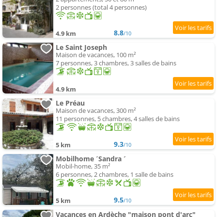
2 personnes (total 4 personnes)
8.8
4.9 km
/10
Le Saint Joseph
Maison de vacances, 100 m²
7 personnes, 3 chambres, 3 salles de bains
4.9 km
Le Préau
Maison de vacances, 300 m²
11 personnes, 5 chambres, 4 salles de bains
9.3
5 km
/10
Mobilhome ´Sandra ´
Mobil-home, 35 m²
6 personnes, 2 chambres, 1 salle de bains
9.5
5 km
/10
Vacances en Ardèche "maison pont d'arc"