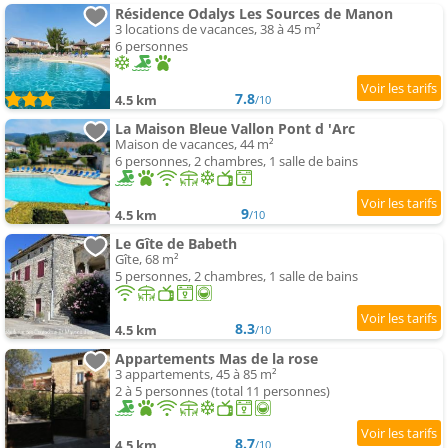
Résidence Odalys Les Sources de Manon
3 locations de vacances, 38 à 45 m²
6 personnes
7.8
4.5 km
/10
La Maison Bleue Vallon Pont d 'Arc
Maison de vacances, 44 m²
6 personnes, 2 chambres, 1 salle de bains
9
4.5 km
/10
Le Gîte de Babeth
Gîte, 68 m²
5 personnes, 2 chambres, 1 salle de bains
8.3
4.5 km
/10
Appartements Mas de la rose
3 appartements, 45 à 85 m²
2 à 5 personnes (total 11 personnes)
8.7
4.5 km
/10