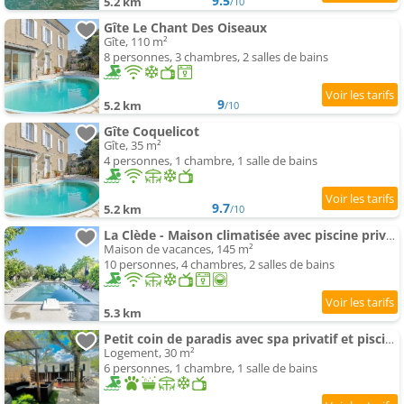
9.5
5.2 km
/10
Gîte Le Chant Des Oiseaux
Gîte, 110 m²
8 personnes, 3 chambres, 2 salles de bains
9
5.2 km
/10
Gîte Coquelicot
Gîte, 35 m²
4 personnes, 1 chambre, 1 salle de bains
9.7
5.2 km
/10
La Clède - Maison climatisée avec piscine privée
Maison de vacances, 145 m²
10 personnes, 4 chambres, 2 salles de bains
5.3 km
Petit coin de paradis avec spa privatif et piscine et accessoires rivière
Logement, 30 m²
6 personnes, 1 chambre, 1 salle de bains