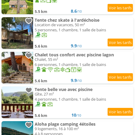
8.6
5.5 km
/10
Tente chez skate à l'ardéchoise
Location de vacances, 50 m²
5 personnes, 1 chambre, 1 salle de bains
9.9
5.6 km
/10
Chalet tous confort avec piscine lagon
Chalet, 55 m²
6 personnes, 1 chambre, 1 salle de bains
9.9
5.6 km
/10
Tente belle vue avec piscine
Gîte, 27 m²
4 personnes, 1 chambre, 1 salle de bains
10
5.6 km
/10
Aloha plage camping 4étoiles
9 logements, 16 à 100 m²
4 à 8 personnes