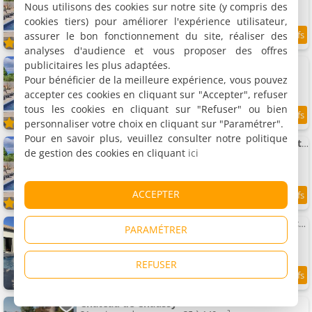
12 personnes, 3 salles de bains
Nous utilisons des cookies sur notre site (y compris des
cookies tiers) pour améliorer l'expérience utilisateur,
assurer le bon fonctionnement du site, réaliser des
8
5.6 km
/10
analyses d'audience et vous proposer des offres
2 chambre Appartement In Vallon Pont Darc
publicitaires les plus adaptées.
Appartement, 75 m²
Pour bénéficier de la meilleure expérience, vous pouvez
8 personnes, 1 salle de bains
accepter ces cookies en cliquant sur "Accepter", refuser
tous les cookies en cliquant sur "Refuser" ou bien
9
personnaliser votre choix en cliquant sur "Paramétrer".
5.6 km
/10
Pour en savoir plus, veuillez consulter notre politique
Appartement Acceptant Les Animaux Domestiques À
de gestion des cookies en cliquant
ici
Appartement, 25 m²
2 personnes, 1 chambre, 1 salle de bains
ACCEPTER
8.4
5.6 km
/10
Maison 4/6 pers., piscine privative chauffée, centre Vallon
PARAMÉTRER
Maison, 100 m²
6 personnes, 3 chambres, 3 salles de bains
REFUSER
10
5.6 km
/10
Château de Chaussy