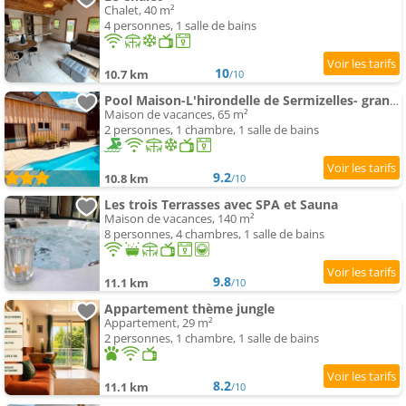
Chalet, 40 m²
4 personnes, 1 salle de bains
10
10.7 km
/10
Pool Maison-L'hirondelle de Sermizelles- grand jardin, calme et nature aux portes du Morvan
Maison de vacances, 65 m²
2 personnes, 1 chambre, 1 salle de bains
9.2
10.8 km
/10
Les trois Terrasses avec SPA et Sauna
Maison de vacances, 140 m²
8 personnes, 4 chambres, 1 salle de bains
9.8
11.1 km
/10
Appartement thème jungle
Appartement, 29 m²
2 personnes, 1 chambre, 1 salle de bains
8.2
11.1 km
/10