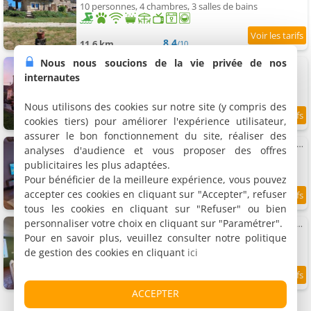
10 personnes, 4 chambres, 3 salles de bains
8.4
11.6 km
/10
Nous nous soucions de la vie privée de nos
Le Sept-Maison du XVII ème siècle
3 maisons de vacances, 35 m²
internautes
1 à 2 personnes (total 5 personnes)
Nous utilisons des cookies sur notre site (y compris des
cookies tiers) pour améliorer l'expérience utilisateur,
8.7
11.6 km
/10
assurer le bon fonctionnement du site, réaliser des
Appartement de 78m2 en résidence calme avec parking surveillé
analyses d'audience et vous proposer des offres
Appartement, 70 m²
publicitaires les plus adaptées.
5 personnes, 2 chambres, 1 salle de bains
Pour bénéficier de la meilleure expérience, vous pouvez
accepter ces cookies en cliquant sur "Accepter", refuser
7.4
11.6 km
/10
tous les cookies en cliquant sur "Refuser" ou bien
personnaliser votre choix en cliquant sur "Paramétrer".
"L'escargot" Maison familiale - Les Terres du Roy
Maison de vacances, 160 m²
Pour en savoir plus, veuillez consulter notre politique
14 personnes, 5 chambres, 3 salles de bains
de gestion des cookies en cliquant
ici
8.7
12 km
/10
ACCEPTER