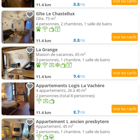
8.8
11.4 km
/10
Gîte Le Chastellux
Gîte, 75 m²
4 personnes, 2 chambres, 1 salle de bains
8.8
11.4 km
/10
La Grange
Maison de vacances, 65 m²
3 personnes, 1 chambre, 1 salle de bains
9.4
11.4 km
/10
Appartements Logis La Vachère
4 appartements, 26 à 40 m²
2 personnes (total 8 personnes)
8.7
11.4 km
/10
Appartement L ancien presbytere
Appartement, 45 m²
2 personnes, 1 chambre, 1 salle de bains