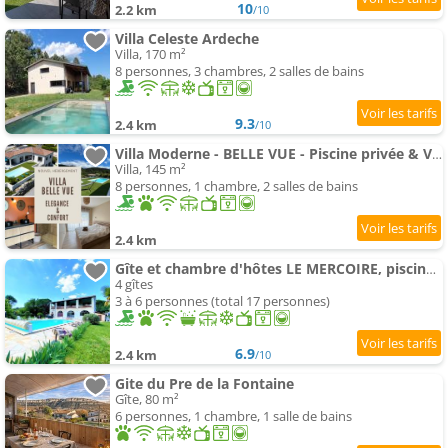
10
2.2 km
/10
Villa Celeste Ardeche
Villa, 170 m²
8 personnes, 3 chambres, 2 salles de bains
9.3
2.4 km
/10
Villa Moderne - BELLE VUE - Piscine privée & Vue D'exception Panoramique - Idéal Famille ! Offre Sp
Villa, 145 m²
8 personnes, 1 chambre, 2 salles de bains
2.4 km
Gîte et chambre d'hôtes LE MERCOIRE, piscine chauffée et spa
4 gîtes
3 à 6 personnes (total 17 personnes)
6.9
2.4 km
/10
Gite du Pre de la Fontaine
Gîte, 80 m²
6 personnes, 1 chambre, 1 salle de bains