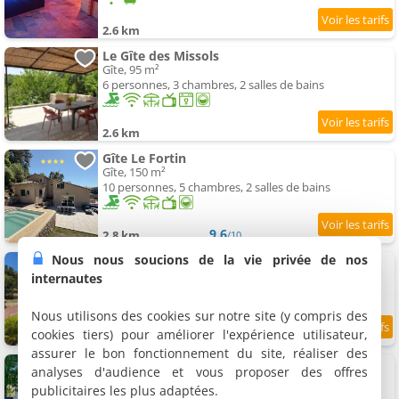
2.6 km
Le Gîte des Missols
Gîte, 95 m²
6 personnes, 3 chambres, 2 salles de bains
2.6 km
Gîte Le Fortin
Gîte, 150 m²
10 personnes, 5 chambres, 2 salles de bains
9.6
2.8 km
/10
Nous nous soucions de la vie privée de nos
L'Escapade Amoureuse Ardéchoise Bis
Villa, 80 m²
internautes
4 personnes, 2 chambres, 1 salle de bains
Nous utilisons des cookies sur notre site (y compris des
cookies tiers) pour améliorer l'expérience utilisateur,
3 km
assurer le bon fonctionnement du site, réaliser des
Belle Maison À Mercuer
analyses d'audience et vous proposer des offres
Maison de vacances, 165 m²
publicitaires les plus adaptées.
8 personnes, 4 chambres, 3 salles de bains