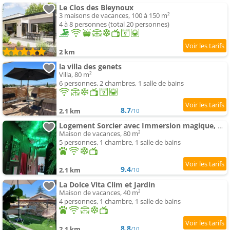
Le Clos des Bleynoux
3 maisons de vacances, 100 à 150 m²
4 à 8 personnes (total 20 personnes)
2 km
la villa des genets
Villa, 80 m²
6 personnes, 2 chambres, 1 salle de bains
8.7
2.1 km
/10
Logement Sorcier avec Immersion magique, Déco unique, Clim et jardin
Maison de vacances, 80 m²
5 personnes, 1 chambre, 1 salle de bains
9.4
2.1 km
/10
La Dolce Vita Clim et Jardin
Maison de vacances, 40 m²
4 personnes, 1 chambre, 1 salle de bains
8.8
2.1 km
/10