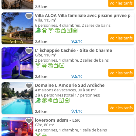
2.5 km
Villa ALOA Villa familiale avec piscine privée pour 8 personnes en Ardèche
Villa, 115 m²
6 personnes, 4 chambres, 2 salles de bains
9.2
2.6 km
/10
L’ Échappée Cachée - Gîte de Charme
Gîte, 110 m²
2 personnes, 1 chambre, 2 salles de bains
9.5
2.6 km
/10
Domaine L'Amourie Sud Ardèche
4 maisons de vacances, 30 à 98 m²
2 à 6 personnes (total 17 personnes)
9.1
2.6 km
/10
loveroom Bdsm - LSK
Gîte, 80 m²
4 personnes, 1 chambre, 1 salle de bains