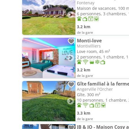
Fontenay
Maison de vacances, 100 
6 personnes, 3 chambres, 1
3.2 km
de la gare
Monti-love
Montivilliers
Love room, 45 m²
2 personnes, 1 chambre, 1 
3.2 km
de la gare
Gîte familial à la ferm
Angerville l'Orcher
Gîte, 300 m²
10 personnes, 1 chambre, 2
3.3 km
de la gare
JB & JO - Maison Cosy a