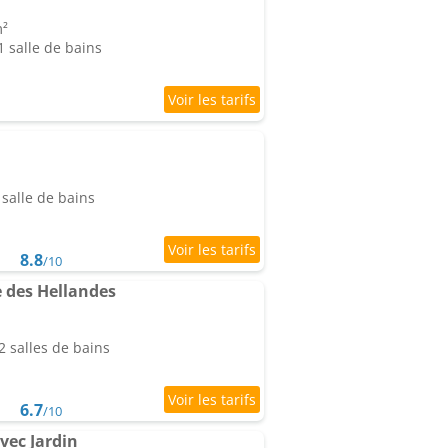
m²
 salle de bains
salle de bains
8.8
/10
e des Hellandes
 salles de bains
6.7
/10
vec Jardin