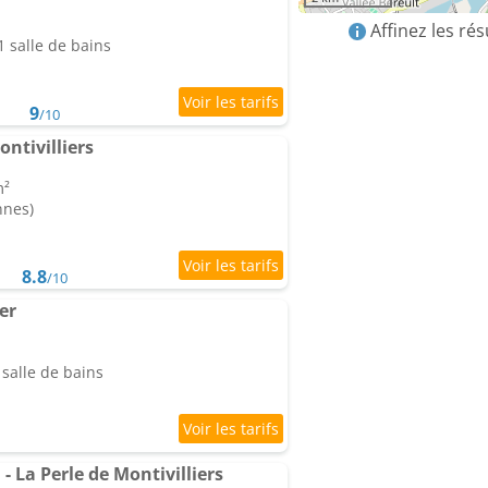
Affinez les ré
 salle de bains
9
/10
ntivilliers
m²
nnes)
8.8
/10
er
salle de bains
 La Perle de Montivilliers