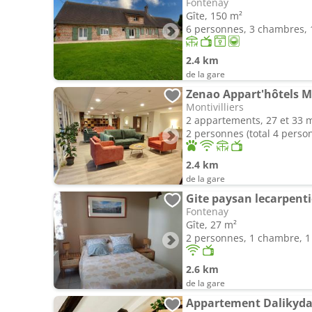
Fontenay
Gîte, 150 m²
6 personnes, 3 chambres, 1
2.4 km
de la gare
Zenao Appart'hôtels Mo
Montivilliers
2 appartements, 27 et 33 
2 personnes (total 4 perso
2.4 km
de la gare
Gite paysan lecarpenti
Fontenay
Gîte, 27 m²
2 personnes, 1 chambre, 1 
2.6 km
de la gare
Appartement Dalikyda -