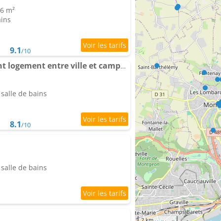
56 m²
ains
9.1
/10
Appartement Charmant logement entre ville et campagne.
salle de bains
8.1
/10
salle de bains
2 km