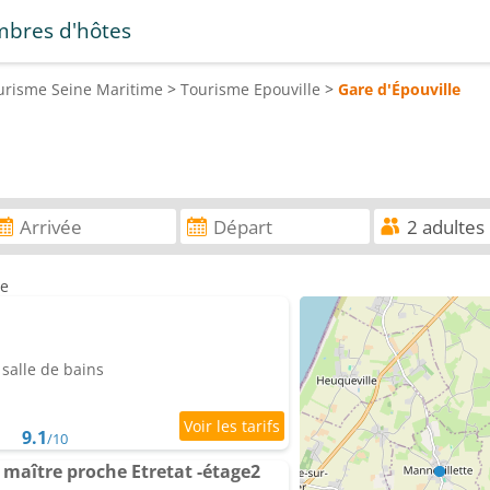
bres d'hôtes
urisme
Seine Maritime
>
Tourisme
Epouville
>
Gare d'Épouville
le
salle de bains
9.1
/10
maître proche Etretat -étage2