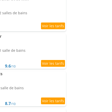
 salles de bains
r
 salle de bains
9.6
/10
is
salle de bains
8.7
/10