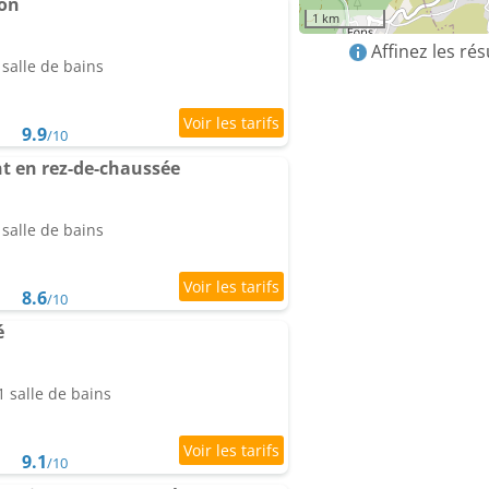
lon
1 km
Affinez les ré
salle de bains
9.9
/10
 en rez-de-chaussée
salle de bains
8.6
/10
é
 salle de bains
9.1
/10