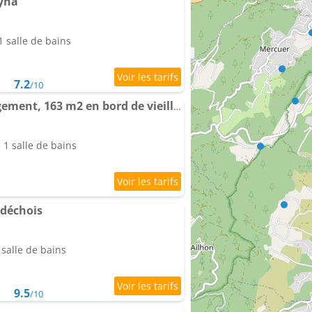
yna
 salle de bains
7.2
/10
Appartement Vaste logement, 163 m2 en bord de vieille ville
1 salle de bains
déchois
salle de bains
9.5
/10