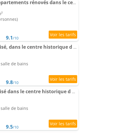
La Presci et l Alexis - appartements rénovés dans le centre historique
m²
ersonnes)
9.1
/10
3- Appartement climatisé, dans le centre historique d Aubenas
salle de bains
9.8
/10
1- Appartement climatisé dans le centre historique d Aubenas
salle de bains
9.5
/10