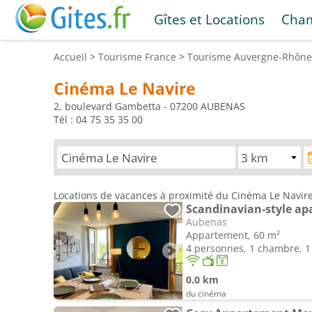
Gîtes et Locations
Cham
Accueil
>
Tourisme
France
>
Tourisme
Auvergne-Rhône
Cinéma Le Navire
2, boulevard Gambetta - 07200 AUBENAS
Tél : 04 75 35 35 00
Locations de vacances à proximité du Cinéma Le Navi
Scandinavian-style a
Aubenas
Appartement, 60 m²
4 personnes, 1 chambre, 1 
0.0 km
du cinéma