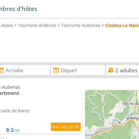
bres d'hôtes
-Alpes
>
Tourisme
Ardèche
>
Tourisme
Aubenas
>
Cinéma Le Navi
re Aubenas
partment
salle de bains
9.3
/10