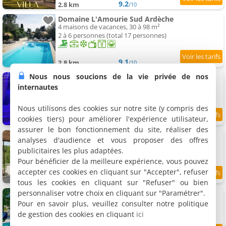
9.2
2.8 km
/10
Domaine L'Amourie Sud Ardèche
4 maisons de vacances, 30 à 98 m²
2 à 6 personnes (total 17 personnes)
9.1
2.8 km
/10
Nous nous soucions de la vie privée de nos
L’ Échappée Cachée - Gîte de Charme
Gîte, 110 m²
internautes
2 personnes, 1 chambre, 2 salles de bains
Nous utilisons des cookies sur notre site (y compris des
cookies tiers) pour améliorer l'expérience utilisateur,
9.5
2.8 km
/10
assurer le bon fonctionnement du site, réaliser des
Le Gîte des Missols
analyses d'audience et vous proposer des offres
Gîte, 95 m²
publicitaires les plus adaptées.
6 personnes, 3 chambres, 2 salles de bains
Pour bénéficier de la meilleure expérience, vous pouvez
accepter ces cookies en cliquant sur "Accepter", refuser
2.9 km
tous les cookies en cliquant sur "Refuser" ou bien
personnaliser votre choix en cliquant sur "Paramétrer".
Belle Maison À Mercuer
Maison de vacances, 165 m²
Pour en savoir plus, veuillez consulter notre politique
8 personnes, 4 chambres, 3 salles de bains
de gestion des cookies en cliquant
ici