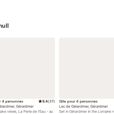
null
r 4 personnes
9.4
(
37
)
Gîte pour 4 personnes
érardmer, Gérardmer
Lac de Gérardmer, Gérardmer
lake views, La Perle de l'Eau - au
Set in Gérardmer in the Lorraine r