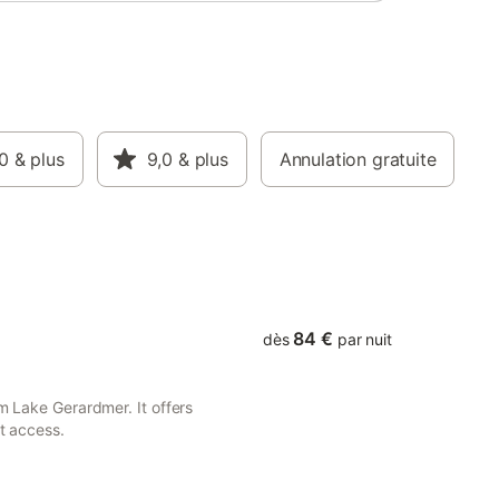
attenantes rénovées en 2022. Le linge de
maison est fourni (linge de lit et de toilette,
drap de bain, essuie-mains et torchons de
vaisselle). Un grand jardin arboré vous
accueillera pour vous détendre à l'ombre
ou au soleil sur une chaise longue. Une
grande terrasse ou vous pourrez faire des
0
& plus
barbecues entre amis. Toutes les
9,0
& plus
Annulation gratuite
commodités sont accéssibles à pied
depuis le chalet. Les commerces, les
restaurants, la piscine, la patinoire, ou
encore le casino. Proche du lac et des
pistes de ski ou VTT, des sentiers
84 €
dès
par nuit
om Lake Gerardmer. It offers
et access.