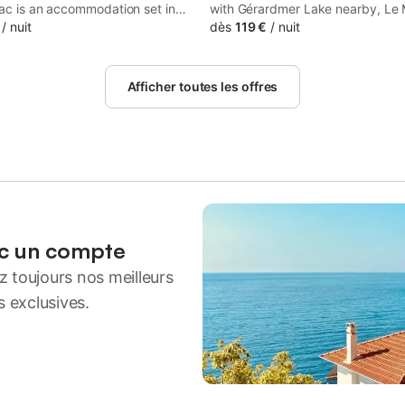
lac is an accommodation set in
with Gérardmer Lake nearby, Le 
r, 40 km from Epinal Train
/
nuit
Lac 3 étoiles - 200 m du lac - 50
dès
119 €
/
nuit
and 11 km from Longemer Lake.
navette ski offers accommodatio
erty offers access to a balcony
free WiFi and free private parking
private parking.
Afficher toutes les offres
ec un compte
 toujours nos meilleurs
s exclusives.