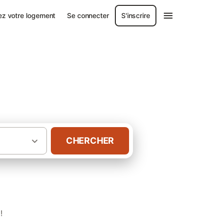
ez votre logement
Se connecter
S'inscrire
CHERCHER
·
rardmer
Gîtes Casino Joa De Gerardmer
!