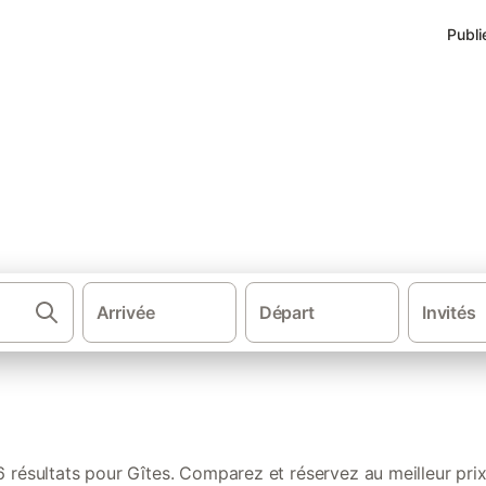
Publi
érardmer
Arrivée
Départ
Invités
·
·
·
·
·
ions de vacances
France
Grand Est
Lorraine
Vosges
Lac de Gé
6 résultats pour Gîtes. Comparez et réservez au meilleur prix