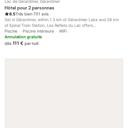
Lac de Gérardmer, Gérardmer
Hôtel pour 2 personnes
8.5
Très bien
⋅
701 avis
Set in Gérardmer, within 1.3 km of Gérardmer Lake and 38 km
of Epinal Train Station, Les Reflets du Lac offers
accommodation with a terrace and free WiFi throughout the
Piscine
Piscine intérieure
WiFi
property as well as free private parking for guests who drive.
Annulation gratuite
111 €
dès
par nuit