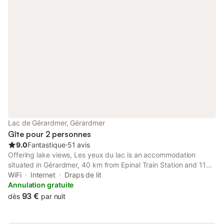
Lac de Gérardmer, Gérardmer
Gîte pour 2 personnes
9.0
Fantastique
⋅
51 avis
Offering lake views, Les yeux du lac is an accommodation
situated in Gérardmer, 40 km from Epinal Train Station and 11
km from Longemer Lake. Both free WiFi and parking on-site are
WiFi
Internet
Draps de lit
accessible at the apartment free of charge.
Annulation gratuite
93 €
dès
par nuit