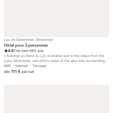
Lac de Gérardmer, Gérardmer
Hôtel pour 2 personnes
8.6
Très bien
⋅
965 avis
L'Auberge au Bord du Lac is located just a few steps from the
Lake Gérardmer, and offers views of the lake and surrounding
mountains. Guests can swim in the lake and gather mushrooms
WiFi
Internet
Terrasse
in the area. Ski slopes are a 10-minute drive away.
111 €
dès
par nuit