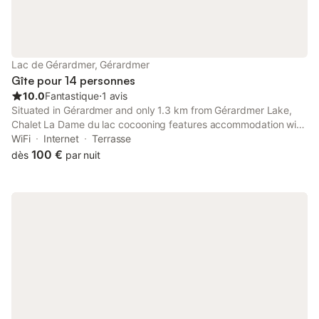
bourrique... ~ 70 m² tout confort ~ 3 chambres : - 1ere chambre
: 2 lits jumeaux de 90 cm 190 - 2eme chambre : 1 lit de 160 /
200 - 3 eme chambre mansardée : 1 lit de 140 cm 190 ~ Séjour
salon avec cuisine intégrée Four électrique, micro-onde, lave
vaisselle, plaques vitro-céramique, hotte aspirante, machine à
Lac de Gérardmer, Gérardmer
laver,... ~ Salle de bain Lavabo avec douche ~ 2 wc : 1 à l'éta
Gîte pour 14 personnes
10.0
Fantastique
⋅
1 avis
Situated in Gérardmer and only 1.3 km from Gérardmer Lake,
Chalet La Dame du lac cocooning features accommodation with
lake views, free WiFi and free private parking. With garden
WiFi
Internet
Terrasse
views, this accommodation provides a patio.
100 €
dès
par nuit