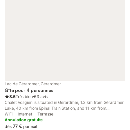
Lac de Gérardmer, Gérardmer
Gîte pour 4 personnes
8.5
Très bien
⋅
63 avis
Chalet Vosgien is situated in Gérardmer, 1.3 km from Gérardmer
Lake, 40 km from Epinal Train Station, and 11 km from
Longemer Lake. Both free WiFi and parking on-site are
WiFi
Internet
Terrasse
accessible at the apartment free of charge.
Annulation gratuite
77 €
dès
par nuit