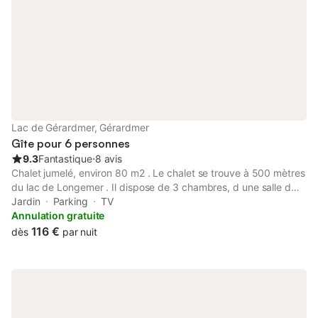
Lac de Gérardmer, Gérardmer
Gîte pour 6 personnes
9.3
Fantastique
⋅
8 avis
Chalet jumelé, environ 80 m2 . Le chalet se trouve à 500 mètres
du lac de Longemer . Il dispose de 3 chambres, d une salle d
eau, un salon avec télévision, une cuisine équipée avec lave
Jardin
Parking
TV
vaisselle , four, micro ondes, machine à laver. Vous disposez d
Annulation gratuite
une terrasse avec transats parasol et barbecue . Boulangerie,
116 €
dès
par nuit
traiteur, pharmacie sont à proximité.