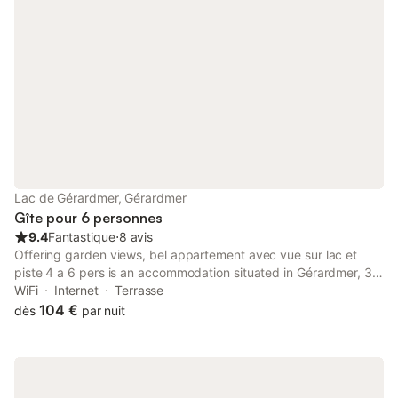
Lac de Gérardmer, Gérardmer
Gîte pour 6 personnes
9.4
Fantastique
⋅
8 avis
Offering garden views, bel appartement avec vue sur lac et
piste 4 a 6 pers is an accommodation situated in Gérardmer, 38
km from Epinal Train Station and 13 km from Longemer Lake.
WiFi
Internet
Terrasse
104 €
dès
par nuit