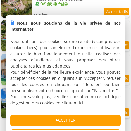
11.1 km
Nous nous soucions de la vie privée de nos
Appartements Château de Gorze
3 appartements, 50 à 75 m²
internautes
2 à 5 personnes (total 9 personnes)
Nous utilisons des cookies sur notre site (y compris des
cookies tiers) pour améliorer l'expérience utilisateur,
9
11.1 km
/10
assurer le bon fonctionnement du site, réaliser des
La Clayette
analyses d'audience et vous proposer des offres
Maison de vacances, 310 m²
publicitaires les plus adaptées.
10 personnes, 4 chambres, 4 salles de bains
Pour bénéficier de la meilleure expérience, vous pouvez
accepter ces cookies en cliquant sur "Accepter", refuser
11.4 km
tous les cookies en cliquant sur "Refuser" ou bien
personnaliser votre choix en cliquant sur "Paramétrer".
Gites de groupes Les Muriers
4 gîtes, 73 à 220 m²
Pour en savoir plus, veuillez consulter notre politique
6 à 18 personnes (total 51 personnes)
de gestion des cookies en cliquant
ici
9.5
11.6 km
/10
ACCEPTER