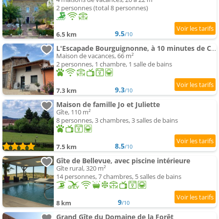
2 personnes (total 8 personnes)
9.5
6.5 km
/10
L'Escapade Bourguignonne, à 10 minutes de Cluny, petit déjeuner inclus!
Maison de vacances, 66 m²
2 personnes, 1 chambre, 1 salle de bains
9.3
7.3 km
/10
Maison de famille Jo et Juliette
Gîte, 110 m²
8 personnes, 3 chambres, 3 salles de bains
8.5
7.5 km
/10
Gîte de Bellevue, avec piscine intérieure
Gîte rural, 320 m²
14 personnes, 7 chambres, 5 salles de bains
9
8 km
/10
Grand Gîte du Domaine de la Forêt