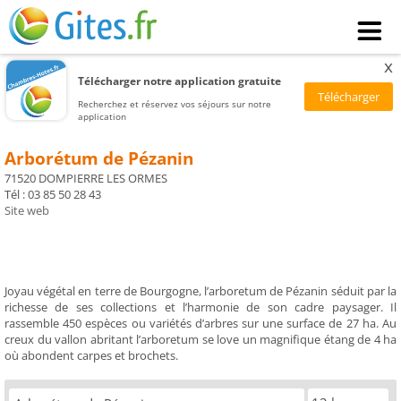
x
Télécharger notre application gratuite
Recherchez et réservez vos séjours sur notre
application
Arborétum de Pézanin
71520 DOMPIERRE LES ORMES
Tél : 03 85 50 28 43
Site web
Joyau végétal en terre de Bourgogne, l’arboretum de Pézanin séduit par la
richesse de ses collections et l’harmonie de son cadre paysager. Il
rassemble 450 espèces ou variétés d’arbres sur une surface de 27 ha. Au
creux du vallon abritant l’arboretum se love un magnifique étang de 4 ha
où abondent carpes et brochets.