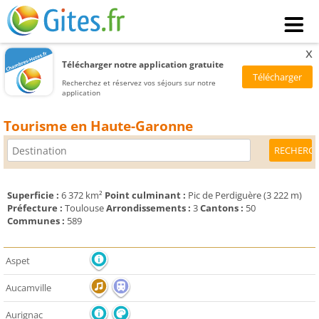
x
Télécharger notre application gratuite
Recherchez et réservez vos séjours sur notre
application
Tourisme en Haute-Garonne
Superficie :
6 372 km²
Point culminant :
Pic de Perdiguère (3 222 m)
Préfecture :
Toulouse
Arrondissements :
3
Cantons :
50
Communes :
589
Aspet
Aucamville
Aurignac