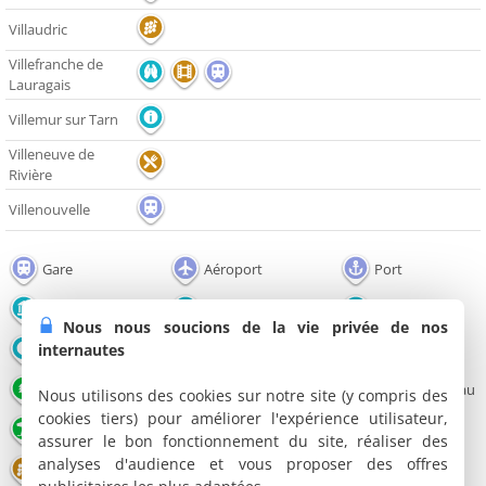
Villaudric
Villefranche de
Lauragais
Villemur sur Tarn
Villeneuve de
Rivière
Villenouvelle
Gare
Aéroport
Port
Monument
Edifice religieux
Château
Nous nous soucions de la vie privée de nos
internautes
Office de tourisme
Musée
Point de vue
Parc et Jardin
Nature
Lac / Plan d'eau
Nous utilisons des cookies sur notre site (y compris des
cookies tiers) pour améliorer l'expérience utilisateur,
Plage
Congrès - Parc Expo
Restaurant
assurer le bon fonctionnement du site, réaliser des
analyses d'audience et vous proposer des offres
Domaine viticole
Salle de spectacles
Théâtre