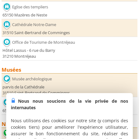
Eglise des templiers
65150 Mazères de Neste
Cathédrale Notre-Dame
31510 Saint-Bertrand de Comminges
Office de Tourisme de Montréjeau
Hôtel Lassus - 6 rue du Barry
31210 Montréjeau
Musées
Musée archéologique
parvis de la Cathédrale
31510 Saint-Bertrand de Comminges
Nous nous soucions de la vie privée de nos
Grottes de Gargas
internautes
65660 Aventignan
Nous utilisons des cookies sur notre site (y compris des
Nature
cookies tiers) pour améliorer l'expérience utilisateur,
Lac d'Aventignan
assurer le bon fonctionnement du site, réaliser des