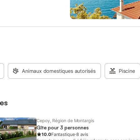
lles de bain indépendantes, 2
ine entièrement équipée ouverte
lon-salle à manger avec
insert. Barbecue, salon de jardin
tion. - un événement familial :
e vos invités pour une nuit ou un
 - vous êtes à vélo : escale
pour une nuit, un week-end. -
 chasseur : location de chasse à
. - vous êtes pêcheur : la Loire,
 canaux à proximité. - vous êtes
onnel : meublé équipé pour
Animaux domestiques autorisés
Piscine
jours ou plusieurs semaines pour
nes maximum. Maison
ante de la maison des
ires située à 50 m. Terrain clos
es
Cepoy, Région de Montargis
Gîte pour 3 personnes
10.0
Fantastique
⋅
8 avis