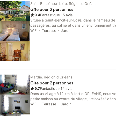
couverts. Nous pouvons réserver chez notre fromag
Saint-Benoît-sur-Loire, Région d'Orléans
apéritif pour 2 personnes à 25 €. La Suite Familiale
Gîte pour 2 personnes
dispose de 2 chambres séparées : La Douillette, c
9.4
Fantastique
⋅
15 avis
peut accueillir un lit bébé et La Baroque chambre p
Située à Saint-Benoît-sur-Loire, dans le hameau de 
queen size et un canapé cli-clac pour une personne
passagères, au calme et dans un environnement trè
douche hydromassante et les toilettes séparés se t
Borde est une maison d’hôtes ! Mireille et Dominiqu
WiFi
Terrasse
Jardin
chambres, le tout en espace privé. Vous pourrez r
chaleureusement, pour une ou plusieurs nuits, dan
la Douillette à 65 €
confortable, entourée de jardins arborés et fleuris, 
potager et verger.
Mardié, Région d'Orléans
Gîte pour 2 personnes
9.7
Fantastique
⋅
14 avis
Dans un village à 12 km à l'est d'ORLÉANS, nous v
petite maison au centre du village, "relookée" déc
proximité du canal d'Orléans et de la Loire. Un autr
WiFi
Terrasse
Jardin
accueille 4 personnes sur la propriété : https://www.
basroches_mardie_42665.htm Idéal pour la découve