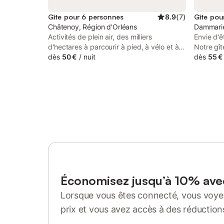
Gîte pour 6 personnes
8.9
(
7
)
Gîte pou
Châtenoy, Région d'Orléans
Dammarie-
Activités de plein air, des milliers
Envie d'ê
d'hectares à parcourir à pied, à vélo et à
Notre gîte
cheval. Étang, pêche, baignade à
dès
50 €
/
nuit
Dammarie
dès
55 €
proximité Abbayes, Châteaux, Musées
sud de Pa
aux environs (à moins de 20 km) Cette
du Cher e
chambre est à l'étage accessible par un
classée 4
escalier privatif, 2 W.C. sont intégrés à la
m² entour
chambre. La douche et un autre W.C
de touris
privatif sont au Rez-de-chaussée. 40e par
campagne
chambre est dû si annulation ; la chambre
reposant 
est relouée , rien a payer .
de tous 
Briare, B
l’autorou
balades, v
grands, m
Économisez jusqu’à 10% av
adultes e
Lorsque vous êtes connecté, vous voyez
entre ami
5 person
prix et vous avez accès à des réduction
cm et 1 l