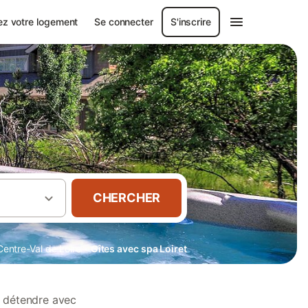
ez votre logement
Se connecter
S'inscrire
CHERCHER
·
Centre-Val de Loire
Gîtes avec spa Loiret
s détendre avec