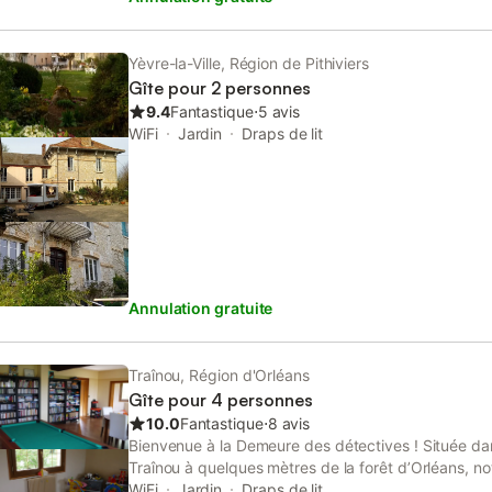
une chambre spacieuse avec grand placard de rang
avec douche et WC. Vous bénéficierez, par ailleurs,
prendre le soleil et, également, d’une terrasse avec
Yèvre-la-Ville, Région de Pithiviers
manger à l’extérieur au rez-de-chaussée. Une plac
Gîte pour 2 personnes
voiture, moto et vélo, etc. Si vous êtes randonneur
9.4
Fantastique
⋅
5 avis
train, la gare est à proximité du gîte. Le linge de ma
WiFi
Jardin
Draps de lit
draps et couvertures.
Annulation gratuite
Traînou, Région d'Orléans
Gîte pour 4 personnes
10.0
Fantastique
⋅
8 avis
Bienvenue à la Demeure des détectives ! Située dan
Traînou à quelques mètres de la forêt d’Orléans, no
idéalement placée, à proximité de nombreux lieux de
WiFi
Jardin
Draps de lit