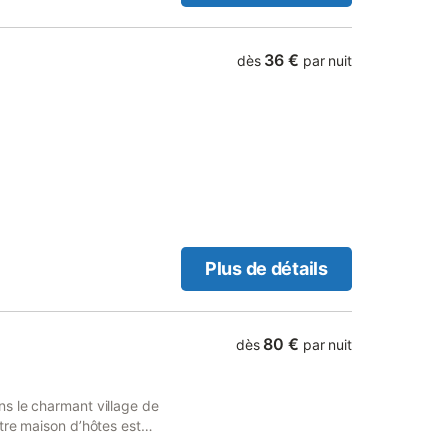
ement et d’une salle d’eau
 d’une petite terrasse pour
 table et 2 chaises pour
36 €
dès
par nuit
e de parking pour garer
s, ou si vous voyagez en
ison est fourni, ainsi que les
Plus de détails
80 €
dès
par nuit
s le charmant village de
tre maison d’hôtes est
 visites et activités, dont