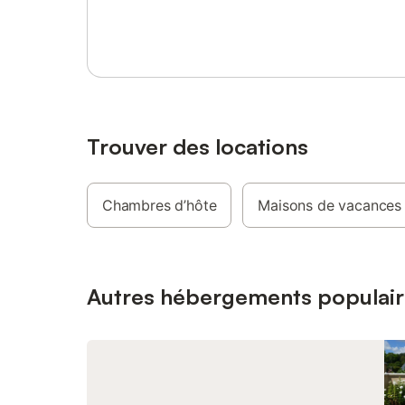
Se connecter ou s'inscrire
cm), 2 sa
WC, cuis
sur un sa
cheminée 
à disposi
accueil d
week-end.
possible 
Trouver des locations
vous êtes
proximité
étangs et
Chambres d’hôte
Maisons de vacances
professi
quelques 
4 person
indépend
propriéta
Autres hébergements populair