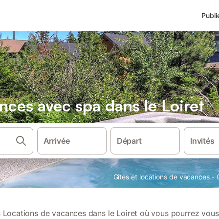
Publi
nces avec spa dans le Loiret
Arrivée
Départ
Invités
·
Gîtes et locations de vacances
Locations de vacances dans le Loiret où vous pourrez vou