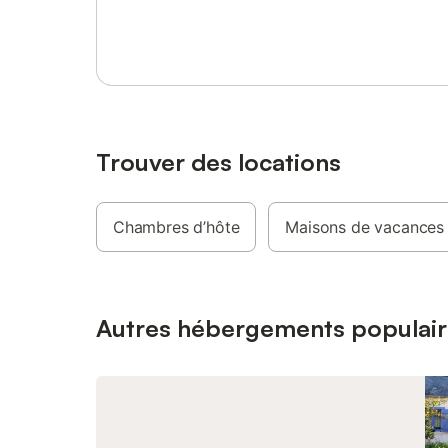
Se connecter ou s'inscrire
salon/séj
étage : 1
Vous y tr
écran pla
pour le l
Vous pou
jardin av
sa table
Trouver des locations
électriqu
demande (
à langer
Chambres d’hôte
Maisons de vacances
sera la b
culturell
ligérienne
Animaux 
vélos Doc
Autres hébergements populair