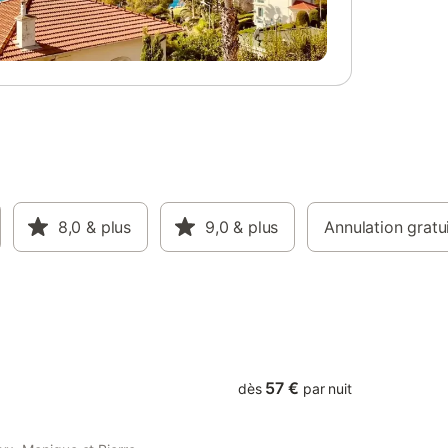
tes, 2
 ouverte
de jardin
ial :
it ou un
cale
nd. -
 chasse à
a Loire,
vous êtes
ur
8,0
& plus
9,0
& plus
Annulation gratu
ines pour
in clos
57 €
dès
par nuit