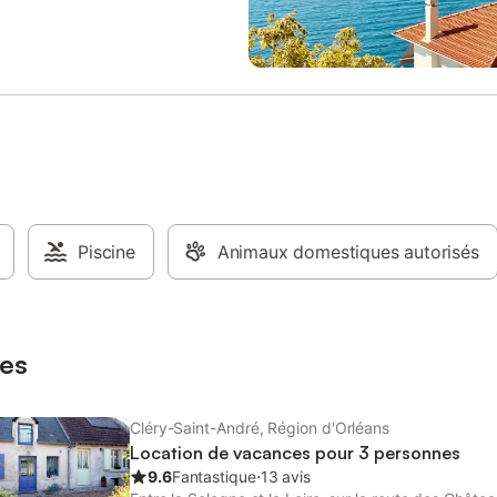
our, WC avec lavabo, cuisine •
cm), 2 salles de bain indépendan
 chambre 1 lit de 140, salle d’eau
WC, cuisine entièrement équipée
ouverez tout le confort, télévision
sur un salon-salle à manger avec
t, lecteur DVD, WiFi, machines
cheminée insert. Barbecue, salon 
inge et la vaisselle. Micro-ondes
à disposition. - un événement famil
rrez également disposer du
accueil de vos invités pour une nu
ec ses transats, de la terrasse et
week-end. - vous êtes à vélo : es
 de jardin, barbecue Chauffage
possible pour une nuit, un week-e
e, équipement bébé gratuit sur
vous êtes chasseur : location de
lit bébé, chaise haute, matelas
proximité. - vous êtes pêcheur : l
, baignoire …) Les BASROCHES
étangs et canaux à proximité. - 
ase idéale de vos excursions
Piscine
Animaux domestiques autorisés
professionnel : meublé équipé po
es, sportives, promenades
quelques jours ou plusieurs sema
s, repos, tranquillité, détente.
4 personnes maximum. Maison
non admis Abri couvert pour les
indépendante de la maison des
umentation touristique à dispo
propriétaires située à 50 m. Terra
es
Cléry-Saint-André, Région d'Orléans
Location de vacances pour 3 personnes
9.6
Fantastique
⋅
13 avis