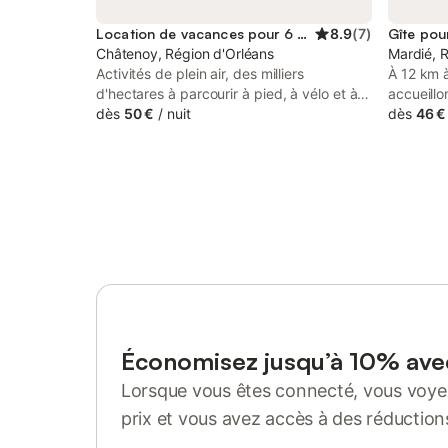
Location de vacances pour 6 personnes
8.9
(
7
)
Gîte pou
Châtenoy, Région d'Orléans
Mardié, 
Activités de plein air, des milliers
À 12 km 
d'hectares à parcourir à pied, à vélo et à
accueill
cheval. Étang, pêche, baignade à
dès
50 €
/
nuit
restaurée
dès
46 €
proximité Abbayes, Châteaux, Musées
centre d
aux environs (à moins de 20 km) Cette
espace pr
chambre est à l'étage accessible par un
enherbé. 
escalier privatif, 2 W.C. sont intégrés à la
accueille
chambre. La douche et un autre W.C
https://w
privatif sont au Rez-de-chaussée. 40e par
maison_m
chambre est dû si annulation ; la chambre
découvert
est relouée , rien a payer .
la forêt 
Vallée de
d’Orléans
chargé d’
Le gîte s
Économisez jusqu’à 10% av
proximit
Lorsque vous êtes connecté, vous voyez
d’une sur
pour 4 p
prix et vous avez accès à des réduction
chambre 2