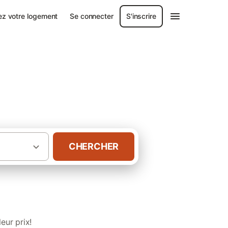
ez votre logement
Se connecter
S'inscrire
s Loiret
CHERCHER
·
re-Val de Loire
Gîtes pour groupe Loiret
eur prix!