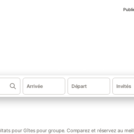
Publi
s de vacances pour groupe dan
Arrivée
Départ
Invités
·
Gîtes et locations de vacances
Cent
ltats pour Gîtes pour groupe. Comparez et réservez au meill