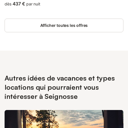
authentique, arboré . Idéal pour vacances en famille, chacun
437 €
dès
par nuit
pouvant réaliser son envie : plages, lac, golf et toutes
commodités accessibles à pied ou vélo.
Afficher toutes les offres
Autres idées de vacances et types
locations qui pourraient vous
intéresser à Seignosse