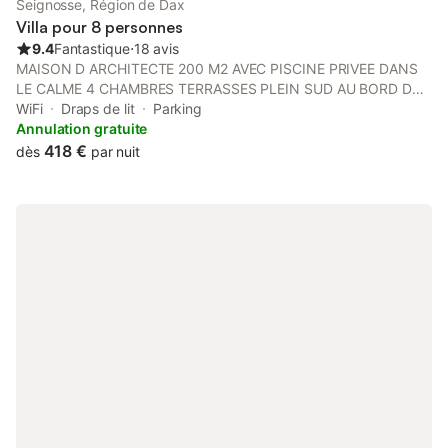
Seignosse, Région de Dax
Villa pour 8 personnes
9.4
Fantastique
⋅
18 avis
MAISON D ARCHITECTE 200 M2 AVEC PISCINE PRIVEE DANS
LE CALME 4 CHAMBRES TERRASSES PLEIN SUD AU BORD D
UN PETIT ETANG EN LISIERE DE LA NATURE ET A 200 M DES
WiFi
Draps de lit
Parking
COMMERCES ET DU CENTRE VILLE DE SEIGNOSSE BOURG A 3
Annulation gratuite
KM DES PLAGES ET 1 KM DU GOLF AVEC PARKING PRIVE ET
418 €
dès
par nuit
GARAGE PREVUE POUR 8 PERS MAX VILLA QUATRE
CHAMBRES CUIS GRAND SALON AVEC MEZZANINE 2 SDB 2
BAIGNOIRES 2WC GARAGE TV SAT BILLARD A 100 M DU CLUB
DE TENNIS PISTE CYCLABLES STADE ET GOLF DE SEIGNOSSE
1 KM CENTRE AQUATIQUE ET PLAGE 3 KM AEROPORT 30 KM
BIARRITZ GARE BAYONNE OU DAX 25 KM