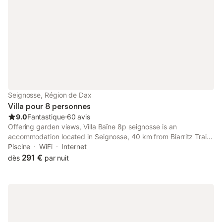
Seignosse, Région de Dax
Villa pour 8 personnes
9.0
Fantastique
⋅
60 avis
Offering garden views, Villa Baïne 8p seignosse is an
accommodation located in Seignosse, 40 km from Biarritz Train
Station and 50 km from Saint-Jean-Baptiste Church.
Piscine
WiFi
Internet
291 €
dès
par nuit