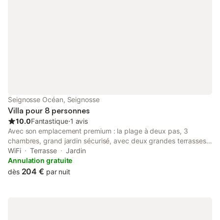
Seignosse Océan, Seignosse
Villa pour 8 personnes
10.0
Fantastique
⋅
1 avis
Avec son emplacement premium : la plage à deux pas, 3
chambres, grand jardin sécurisé, avec deux grandes terrasses
ombragées. Depuis la Villa Seignosse tous les commerces sont
WiFi
Terrasse
Jardin
accessibles via les pistes cyclables qui passent devant la
Annulation gratuite
maison.
204 €
dès
par nuit