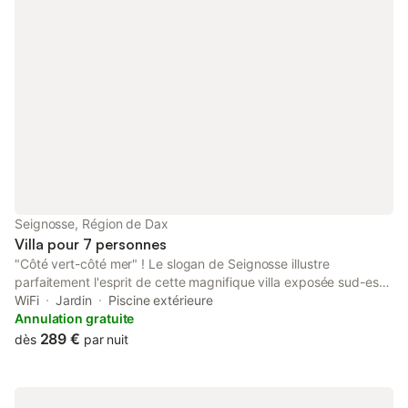
Seignosse, Région de Dax
Villa pour 7 personnes
"Côté vert-côté mer" ! Le slogan de Seignosse illustre
parfaitement l'esprit de cette magnifique villa exposée sud-est
située non loin du petit bourg de Seignosse dans un espace
WiFi
Jardin
Piscine extérieure
résidentiel boisé proche de la forêt, entre golf et océan à 6 km.
Annulation gratuite
La villa propose pour 7 personnes, un parfait confort et un
289 €
dès
par nuit
équipement de qualité. Elle est agrémentée d'une grande
terrasse avec piscine au sel chauffée sur un jardin clos, sans
aucun vis-à-vis et au calme ! 2 places de parking privatives.