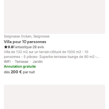
Seignosse Océan, Seignosse
Villa pour 10 personnes
9.8
Fantastique
⋅
28 avis
Villa de 132 m2 sur un terrain clôturé de 1000 m2 - 10
personnes - 5 pièces- Superbe terrasse lounge de 90 m2 -
L'intérieur a été entièrement transformé en 2010 dans un style
WiFi
Terrasse
Jardin
contemporain. Parking privatif pour 3 à 4 véhicules. Idéalement
Annulation gratuite
située à400 mètres de la plage, 600 mètres des spots de surf
200 €
dès
par nuit
des Estagnots, La Gravière Gardians, des Bourdaines et à
proximité des golfs de Seignosse (1.5 km) et Hossegor (3 km).
Petit centre commercial hyper pratique à seulement 150m
(ouvert d'Avril à Octobre) avec Supermarché, Boulangerie,
Journaux et Restaurants ATTENTION : 2 SEMAINES MINIMUM
DE LOCATION EN JUILLET ET AOUT.