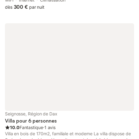
private parking and free WiFi.
300 €
dès
par nuit
Seignosse, Région de Dax
Villa pour 6 personnes
10.0
Fantastique
⋅
1 avis
Villa en bois de 170m2, familiale et moderne La villa dispose de