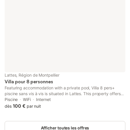
Lattes, Région de Montpellier
Villa pour 8 personnes
Featuring accommodation with a private pool, Villa 8 pers+
piscine sans vis à vis is situated in Lattes. This property offers
access to a terrace, free private parking and free WiFi. The
Piscine
WiFi
Internet
property is non-smoking and is set 3.
100 €
dès
par nuit
Afficher toutes les offres