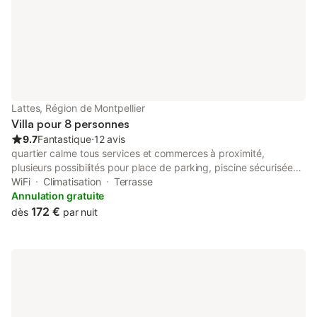
SALLE ARENA. Bonnes vacances!!!
Lattes, Région de Montpellier
Villa pour 8 personnes
9.7
Fantastique
⋅
12 avis
quartier calme tous services et commerces à proximité,
plusieurs possibilités pour place de parking, piscine sécurisée
avec rideau de protection, petite plate forme arrondie pour
WiFi
Climatisation
Terrasse
enfants. 7mX4m+2m d'arrondi profondeur 1m50 a 1 m80
Annulation gratuite
arrondie 50 cm, maison climatisée dans toutes les pièces. les
172 €
dès
par nuit
animaux sont acceptés bord de mer a 10 mn, parking gratuit
entre Carnon et la Grande Motte. activités sportives multiples,
nombreuses visites touristiques au alentour. a 10 mn à pied de
la maison : arrêt du tramway, zone commerciale, boite de nuit,
restaurants,.