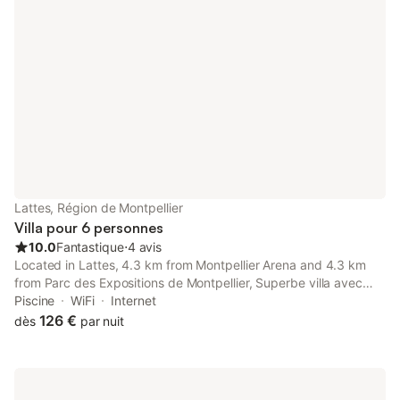
Lattes, Région de Montpellier
Villa pour 6 personnes
10.0
Fantastique
⋅
4 avis
Located in Lattes, 4.3 km from Montpellier Arena and 4.3 km
from Parc des Expositions de Montpellier, Superbe villa avec
piscine. Offers a garden and air conditioning. This property
Piscine
WiFi
Internet
offers a private pool, free WiFi and free private parking.
126 €
dès
par nuit