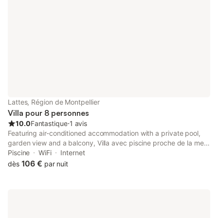
lieu branché est à 4km.
Lattes, Région de Montpellier
Villa pour 8 personnes
10.0
Fantastique
⋅
1 avis
Featuring air-conditioned accommodation with a private pool,
garden view and a balcony, Villa avec piscine proche de la mer
is located in Lattes. This property offers access to a terrace,
Piscine
WiFi
Internet
free private parking and free WiFi.
106 €
dès
par nuit