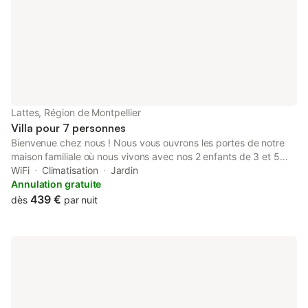
Lattes, Région de Montpellier
Villa pour 7 personnes
Bienvenue chez nous ! Nous vous ouvrons les portes de notre
maison familiale où nous vivons avec nos 2 enfants de 3 et 5
ans. Maison de 115 m² avec piscine privée, 2 espaces jardin et
WiFi
Climatisation
Jardin
équipements bébé, elle est idéale pour des vacances
Annulation gratuite
reposantes sous le soleil du Sud. Située à Maurin, commune de
439 €
dès
par nuit
Lattes, dans un quartier paisible et à 10min des plages. Idéale
pour profiter en toute tranquillité avec petits et grands. "Le plus,
une chambre indépendante au rez-de-chaussée avec sdb et
WC".