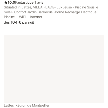
10.0
Fantastique
⋅
1 avis
Situated in Lattes, VILLA FLAVIE- Luxueuse - Piscine Sous le
Soleil- Confort Jardin Barbecue -Borne Recharge Electrique
10min PLAGE- FAMILLE-PISCINE features accommodation with
Piscine
WiFi
Internet
private pool, free WiFi and free private parking for guests who
104 €
dès
par nuit
drive.
Lattes, Région de Montpellier