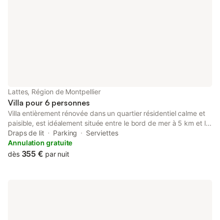
Lattes, Région de Montpellier
Villa pour 6 personnes
Villa entièrement rénovée dans un quartier résidentiel calme et
paisible, est idéalement située entre le bord de mer à 5 km et la
ville de Montpellier. 3 chambres, une grande salle de bain avec
Draps de lit
Parking
Serviettes
baignoire et douche. Cuisine équipée avec four, micro-onde,
Annulation gratuite
machine à laver la vaisselle et lave linge, machine café style
355 €
dès
par nuit
expresso, congélateur. Barbecue exterieur Station du tramway
à 300m. Proche du centre à pied, avec tous les commerces de
proximités, un très beau marché le dimanche, et le port Arianne
et ses restaurants. Activités annexes sur place : Musée
archéologique, Maison de la Nature avec parcours au sein de la
petite Camargue, piscine Municipale. Le marché du Lez haut