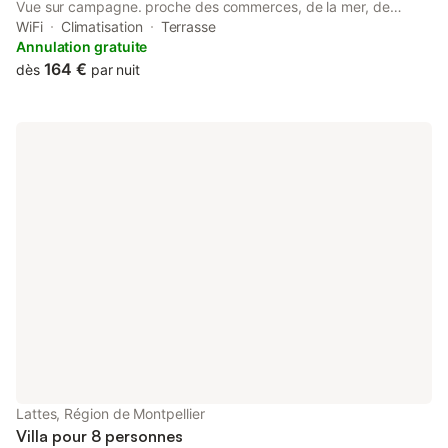
Vue sur campagne. proche des commerces, de la mer, de
Montpellier et de la Grande Motte. Proximité du site naturel du
WiFi
Climatisation
Terrasse
Méjean. Connection ADSL (Ethernet,Wi-Fi) Proche parc expo et
Annulation gratuite
salle Aréna Proche station tram Espace jeux pour enfants
164 €
dès
par nuit
Climatisation gainable
Lattes, Région de Montpellier
Villa pour 8 personnes