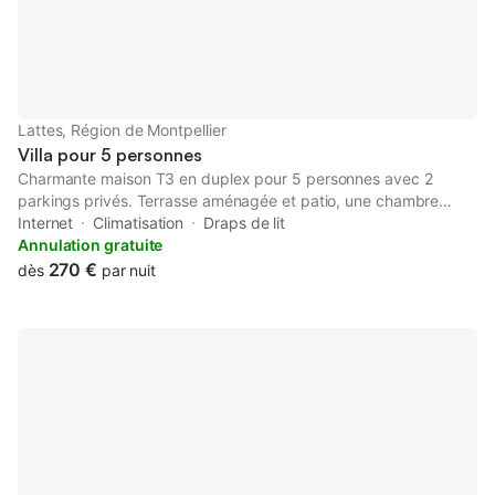
Lattes, Région de Montpellier
Villa pour 5 personnes
Charmante maison T3 en duplex pour 5 personnes avec 2
parkings privés. Terrasse aménagée et patio, une chambre
avec lit King Size, une chambre avec canapé-lit et bureau, salon
Internet
Climatisation
Draps de lit
avec canapé et chauffeuse une personne, toilettes en bas et à
Annulation gratuite
l’étage. L' arrêt de bus “Cyprès” (ligne 18) est à deux pas pour
270 €
dès
par nuit
vous amener à Montpellier. D'étendez vous! La plage est à
moins de 10 min !!