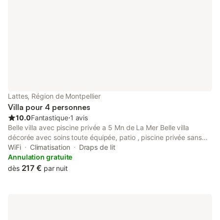
Lattes, Région de Montpellier
Villa pour 4 personnes
10.0
Fantastique
⋅
1 avis
Belle villa avec piscine privée a 5 Mn de La Mer Belle villa
décorée avec soins toute équipée, patio , piscine privée sans
vis a vis quartier très calme très proche de la ville et campagne
WiFi
Climatisation
Draps de lit
et de la mer
Annulation gratuite
217 €
dès
par nuit