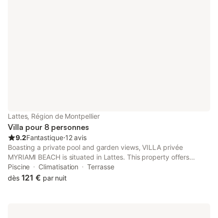
Lattes, Région de Montpellier
Villa pour 8 personnes
9.2
Fantastique
⋅
12 avis
Boasting a private pool and garden views, VILLA privée
MYRIAMI BEACH is situated in Lattes. This property offers
access to a terrace and free private parking. The property is
Piscine
Climatisation
Terrasse
non-smoking and is set 6.7 km from Montpellier Town Hall.
121 €
dès
par nuit