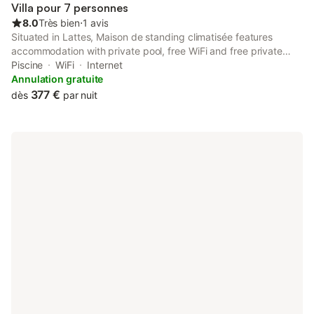
Villa pour 7 personnes
8.0
Très bien
⋅
1 avis
Situated in Lattes, Maison de standing climatisée features
accommodation with private pool, free WiFi and free private
parking for guests who drive. The air-conditioned
Piscine
WiFi
Internet
accommodation is 3.7 km from Montpellier Town Hall.
Annulation gratuite
377 €
dès
par nuit