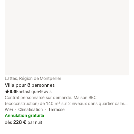
Lattes, Région de Montpellier
Villa pour 8 personnes
9.6
Fantastique
⋅
9 avis
Contrat personnalisé sur demande. Maison BBC
(ecoconstruction) de 140 m² sur 2 niveaux dans quartier calme
proche de toutes commodités et commerces de qualité.
WiFi
Climatisation
Terrasse
Idéalement située entre les plages Palavas, Sète et le centre
Annulation gratuite
ville de Montpellier: Logement de qualité, propre et fonctionnel,
228 €
dès
par nuit
entièrement climatisé. Grande capacité d'accueil: 4 chambres
dont 3 lits doubles et 2 lits 1prs, 1 lit bébé Séjour spacieux qui