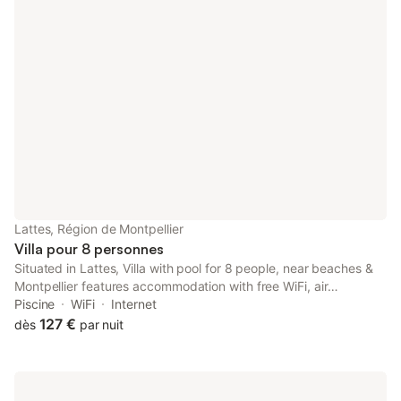
Lattes, Région de Montpellier
Villa pour 8 personnes
Situated in Lattes, Villa with pool for 8 people, near beaches &
Montpellier features accommodation with free WiFi, air
conditioning, a private beach area and access to a garden with
Piscine
WiFi
Internet
an outdoor pool.
127 €
dès
par nuit