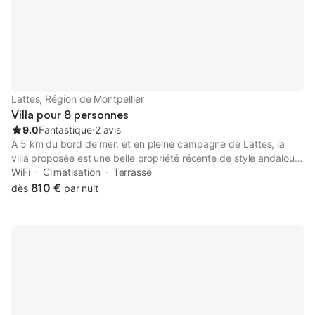
Lattes, Région de Montpellier
Villa pour 8 personnes
9.0
Fantastique
⋅
2 avis
A 5 km du bord de mer, et en pleine campagne de Lattes, la
villa proposée est une belle propriété récente de style andalou.
La villa est d'une surface de 300m2 habitable, nichée dans un
WiFi
Climatisation
Terrasse
superbe patio et donnant sur un espace paysagé de 3000 m2.
810 €
dès
par nuit
Sans aucun vis à vis. Belles et lumineuses terrasses
agréablement meublées, Vous aurez l'usage exclusif du jardin,
du verger, potager, des différentes terrasses avec salon et salle
à manger d'extérieur, d'une piscine (5x10m) chauffée à 26° et
échiquier géant. Une caution de 2500€ sera demandée à
l'arrivée.