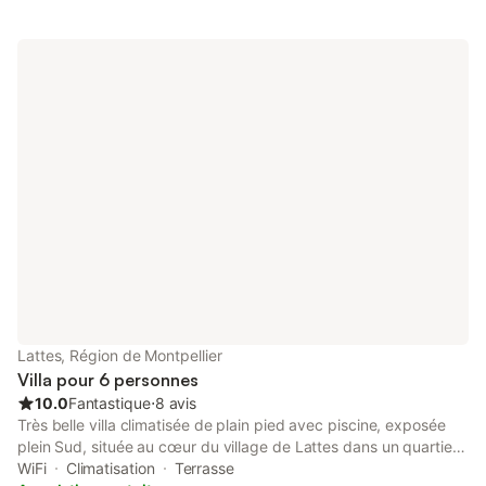
protégé), à 1,5km de Montpellier et à 6km de la plage, à coté
d'une piste cyclable conduisant aux plages et à 500 m du
tramway conduisant dans le centre de Montpellier. Conviendrait
à un couple avec ou sans enfant.
Lattes, Région de Montpellier
Villa pour 6 personnes
10.0
Fantastique
⋅
8 avis
Très belle villa climatisée de plain pied avec piscine, exposée
plein Sud, située au cœur du village de Lattes dans un quartier
résidentiel sécurisé à mi chemin entre la mer et Montpellier à
WiFi
Climatisation
Terrasse