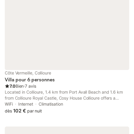
Côte Vermeille, Collioure
Villa pour 6 personnes
7.0
Bien
⋅
7 avis
Located in Collioure, 1.4 km from Port Avall Beach and 1.6 km
from Collioure Royal Castle, Cosy House Collioure offers a
private beach area and air conditioning. This beachfront
WiFi
Internet
Climatisation
property offers access to a terrace, free private parking and
102 €
dès
par nuit
free WiFi.