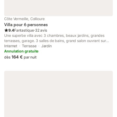
chambres : 1 avec lit en 140 cm, placard-penderie, 1 autre avec
lit en 160 cm , placard-penderie. Salon avec lit 1 personne,
buffet, table et chaises Salle d'eau avec douche, lavabo, bidet.
WC séparé. Préau extérieur : barbecue, salon de jardin, banc
Côte Vermeille, Collioure
Pièce avec un lave-linge Terrain derrière la maison
Villa pour 6 personnes
9.4
Fantastique
⋅
32 avis
Une superbe villa avec 3 chambres, beaux jardins, grandes
terrasses, garage. 3 salles de bains, grand salon ouvrant sur
une superbe terrasse orientée SE. Villa très confortable et bien
Internet
Terrasse
Jardin
équipée. Une vraie maison loin de chez soi avec une véritable
Annulation gratuite
sensation de luxe.
164 €
dès
par nuit