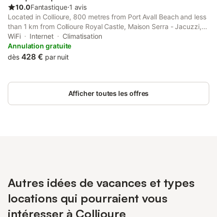
10.0
Fantastique
⋅
1 avis
Located in Collioure, 800 metres from Port Avall Beach and less
than 1 km from Collioure Royal Castle, Maison Serra - Jacuzzi,
Sauna offers air conditioning. This property offers access to a
WiFi
Internet
Climatisation
balcony, free private parking and free WiFi.
Annulation gratuite
428 €
dès
par nuit
Afficher toutes les offres
Autres idées de vacances et types
locations qui pourraient vous
intéresser à Collioure