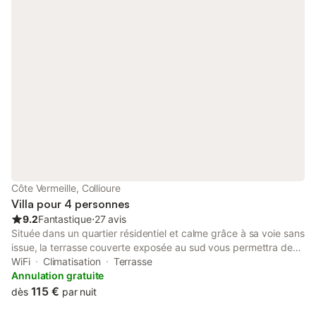
Côte Vermeille, Collioure
Villa pour 4 personnes
9.2
Fantastique
⋅
27 avis
Située dans un quartier résidentiel et calme grâce à sa voie sans
issue, la terrasse couverte exposée au sud vous permettra de
bénéficier d'une vue sur les Albères, dernier contrefort des
WiFi
Climatisation
Terrasse
Pyrénées se jetant dans la Méditerranée. Vous y apprécierez les
Annulation gratuite
longues et douces soirées d'été. Le séjour s'ouvre sur le jardin
115 €
dès
par nuit
au Sud et à l'Ouest, et la chambre côté Ouest. Une promenade