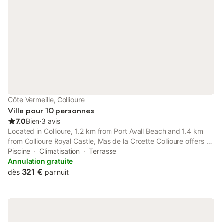
Côte Vermeille, Collioure
Villa pour 10 personnes
7.0
Bien
⋅
3 avis
Located in Collioure, 1.2 km from Port Avall Beach and 1.4 km
from Collioure Royal Castle, Mas de la Croette Collioure offers air
conditioning. This villa features a private pool, a garden and
Piscine
Climatisation
Terrasse
free private parking.
Annulation gratuite
321 €
dès
par nuit