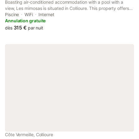
Boasting air-conditioned accommodation with a pool with a
view, Les mimosas is situated in Collioure. This property offers
access to a balcony, table tennis, free private parking and free
Piscine
WiFi
Internet
WiFi. The property is non-smoking and is set 2.
Annulation gratuite
315 €
dès
par nuit
Côte Vermeille, Collioure