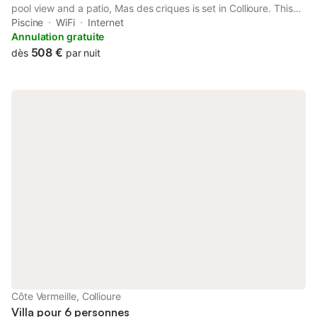
pool view and a patio, Mas des criques is set in Collioure. This
beachfront property offers access to a balcony, free private
Piscine
WiFi
Internet
parking and free WiFi.
Annulation gratuite
508 €
dès
par nuit
Côte Vermeille, Collioure
Villa pour 6 personnes