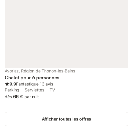
professionnelle, cave à vin, …) s’intègre harmonieusement à
l’espace. Autour de la grande table, partagez des repas
conviviaux dans une ambiance chaleureuse. Chambres Cosy
pour un Séjour Paisible - 2 suites avec lit double 160x200 et
salle de bain ou douche - 2 suites avec 2 lits simples 90x200 et
salle de bain ou douche - 1 suite avec 2 ensembles de lits
superposés 90x200 (4 lits simples) et une salle de douche - 1
chambre avec un lit double - 1 salle d'eau partagée avec
baignoire et douche et des WC séparés Atouts & Détails - Sauna
et salle de jeux - Buanderie avec lave-linge et sèche-linge -
Balcon exposé plein sud avec vue sur les pistes et le quartier
falaise - Ski room avec un sèche-chaussure - Chalet Avoriaz
Avoriaz, Région de Thonon-les-Bains
pied des pistes Avantage Premium: Nos services Premi
Chalet pour 6 personnes
9.9
Fantastique
⋅
13 avis
Parking
Serviettes
TV
66 €
dès
par nuit
Afficher toutes les offres