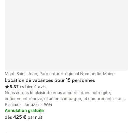
boulangerie, pharmacie, Proxi.. Pour plus d'informations merci
de me contacter
Mont-Saint-Jean, Parc naturel régional Normandie-Maine
Location de vacances pour 15 personnes
8.3
Très bien
⋅
1 avis
Nous aurons le plaisir de vous accueillir dans notre gîte,
entièrement rénové, situé en campagne, et comprenant : - au
rez-de-chaussée : un grand séjour salon, une cuisine aménagée
Piscine
Jacuzzi
WiFi
et équipée (four et mini-four, plaques de cuisson, micro-ondes,
Annulation gratuite
2 frigidaires dont 1 avec case congélation, lave-vaisselle,
425 €
dès
par nuit
cafetière, bouilloire …) ouverte sur séjour, 1 chambre avec 1 lit 2
personnes, WC, une salle de douche, une buanderie avec