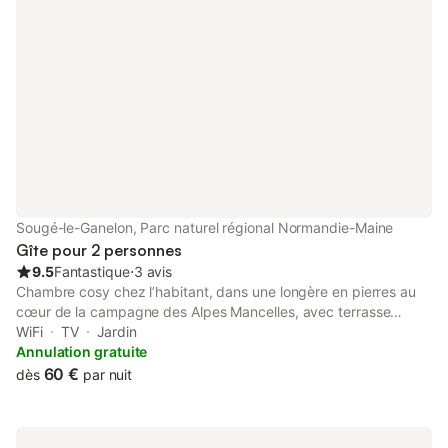
Sougé-le-Ganelon, Parc naturel régional Normandie-Maine
Gîte pour 2 personnes
9.5
Fantastique
⋅
3 avis
Chambre cosy chez l’habitant, dans une longère en pierres au
cœur de la campagne des Alpes Mancelles, avec terrasse
abritée et grand jardin sans vis-à-vis. Salle d’eau privative et
WiFi
TV
Jardin
WC indépendants, dans le couloir attenant à la chambre (lit
Annulation gratuite
double 160x190). Petit déjeuner inclus. À disposition : savon et
60 €
dès
par nuit
shampoing, linge de lit, serviettes et gants de toilette, sèche-
cheveux et fer-à-repasser. Penderie, TV, lecteur DVD, console
de jeu, bouilloire et plateau de courtoisie, vélo elliptique, accès