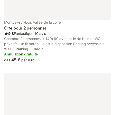
Montval-sur-Loir, Vallée de la Loire
Gîte pour 2 personnes
9.8
Fantastique
⋅
10 avis
Chambre 2 personnes lit 140x90 avec salle de bain et WC
privatifs. Un lit parapluie est à disposition Parking accessible
pour les motos. Située entre Le Mans et Tours (10 min de l'A28),
WiFi
Parking
Jardin
à 35 min du circuit des 24h, du zoo de La Flèche et des
Annulation gratuite
Châteaux de La Loire. Proche de La Chartre sur Le Loir
45 €
dès
par nuit
entourée des vignobles du Jasnière et des Coteaux du Loir. Le
lac des Varennes à Marçon et la Foret de Bercé sont à proximité.