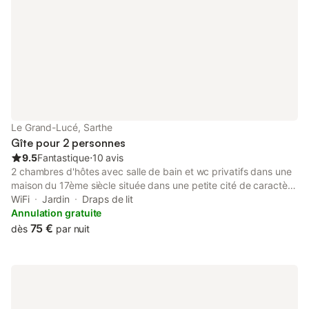
Le Grand-Lucé, Sarthe
Gîte pour 2 personnes
9.5
Fantastique
⋅
10 avis
2 chambres d'hôtes avec salle de bain et wc privatifs dans une
maison du 17ème siècle située dans une petite cité de caractère
à 25 km du Mans, 5 km de la forêt de Bercé, 10 km du vignoble
WiFi
Jardin
Draps de lit
de Jasnières et proche des châteaux de la Loire (Chenonceau,
Annulation gratuite
Amboise ...) À votre disposition un jardin d'hiver comprenant
75 €
dès
par nuit
frigo, table de cuisson, vaisselle ... afin de prendre vos repas sur
place. Garage motos (2 ou3) et vélos Apéritif de bienvenue
offert (vin local Jasnières ou côteaux du Loir, toasts de rillettes
artisanales). Tarifs valables toute l'année sauf Grand Prix de
France motos, 24 heures du Mans et Le Mans Classics.