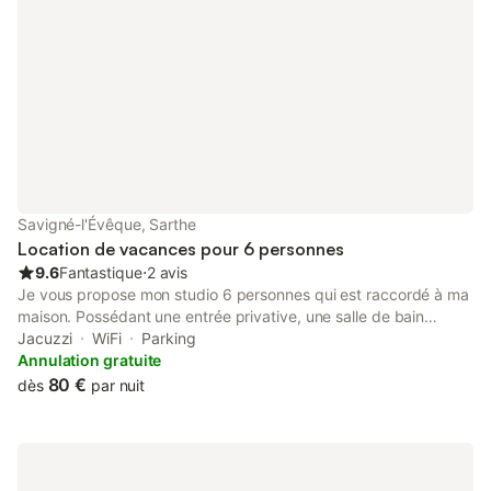
Savigné-l'Évêque, Sarthe
Location de vacances pour 6 personnes
9.6
Fantastique
⋅
2 avis
Je vous propose mon studio 6 personnes qui est raccordé à ma
maison. Possédant une entrée privative, une salle de bain
privative, chambre avec un lit double et une mezzanine 2
Jacuzzi
WiFi
Parking
personnes, un canapé convertible, coin petit cuisine équipée,
Annulation gratuite
jardin 200 m² possédant une petite cabane, jacuzzi 4 places,
80 €
dès
par nuit
terrasse, barbecue … il y a plus de piscine Je possède un chat
que vous pouvez croiser (Fabio) Je privilège les séjours de 2
nuits et plus lors des évènements (GP moto, 24h du Mans..)
Petit village bien situé, ayant des commerces. Tabac,