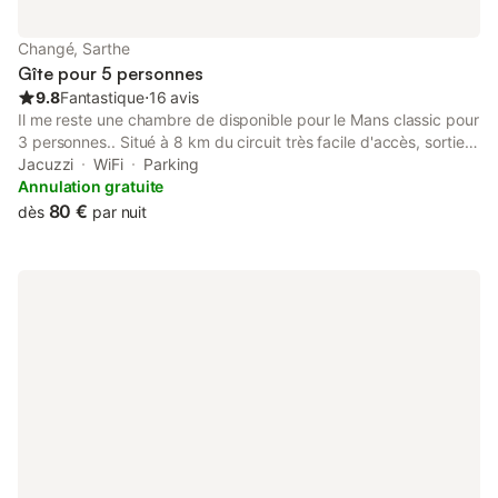
Changé, Sarthe
Gîte pour 5 personnes
9.8
Fantastique
⋅
16 avis
Il me reste une chambre de disponible pour le Mans classic pour
3 personnes.. Situé à 8 km du circuit très facile d'accès, sortie
autoroute Abbaye de l'Epau et 3 km de l'hébergement 7 km de
Jacuzzi
WiFi
Parking
La Boulerie. À 100 m d'un centre commercial À 10 km du Mans
Annulation gratuite
proche de l'Abbaye de l'Epau. Parking privé fermé possible de
80 €
dès
par nuit
plusieurs véhicules. Belle chambre pour un groupe ou une
famille avec sa salle de bain. le petit déjeuner est inclus. Pour
les gds manifestations Gp moto 24h moto 24h voiture Le Mans
classic Le tarif est de 75€par personne et par nuit..petit
déjeuner en plus (10€) par personne..