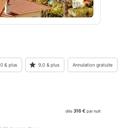
te.
s sur
 nos
ersonnes
hages.
ciennes
une
ayon de
Nos 10
18
nction de
es
,0
& plus
9,0
& plus
Annulation gratuite
uitées :
Domaine
1895 à
 week-end
316 €
dès
par nuit