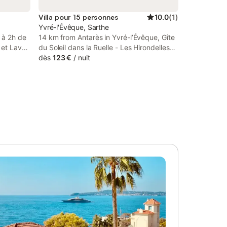
Villa pour 15 personnes
10.0
(
1
)
Yvré-l'Évêque, Sarthe
 à 2h de
14 km from Antarès in Yvré-lʼÉvêque, Gîte
 et Laval,
du Soleil dans la Ruelle - Les Hirondelles
vial isolé
provides accommodation with access to a
dès
123 €
/
nuit
 Charnie
sauna, hot tub and spa facilities. This villa
g de 20
features a private pool and a garden.
timents.
une
0 m² avec
3 autres
et calme
f
, …),
ilding,
associatif
totalité
 semaine
bre,