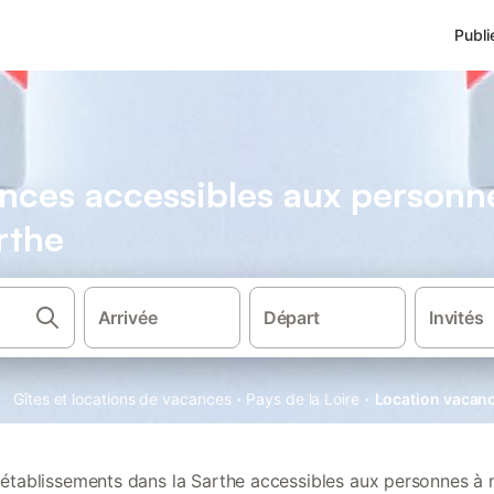
Publi
nces accessibles aux personne
rthe
Arrivée
Départ
Invités
·
·
Gîtes et locations de vacances
Pays de la Loire
Location vacanc
établissements dans la Sarthe accessibles aux personnes à m