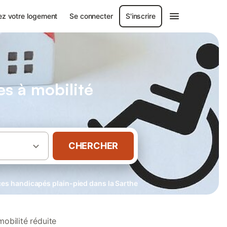
ez votre logement
Se connecter
S'inscrire
s à mobilité
CHERCHER
es handicapés plain-pied dans la Sarthe
obilité réduite