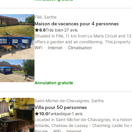
cette folle expérience nous avons souhaité que not
vivre et à rendre heureuses d’autres personnes, com
Vous trouverez donc l’ambiance d’un foyer, en plus 
Fillé, Sarthe
à des installations modernes, dans cette longère in
Maison de vacances pour 4 personnes
meublée et équipée, comprenant 17 couchages en t
8.6
Très bien
⋅
27 avis
d'appoint inclus). A l’étage: - Une chambre avec 1 l
Situated in Fillé, 11 km from Le Mans Circuit and 1
salle d'eau - Une chambre avec 1 lit 180cm, dressi
offers a garden and air conditioning. This property 
140 cm, grand dressing et matelas 140cm suppléme
free private parking and free WiFi.
WiFi
Internet
Climatisation
chambre en enfilade avec la précédente (le dressing
chacun) avec 1 lit 160cm et 3 lits 90c
Annulation gratuite
Saint-Michel-de-Chavaignes, Sarthe
Villa pour 50 personnes
10.0
Fantastique
⋅
1 avis
Located in Saint-Michel-de-Chavaignes, in a histor
Antarès, Chateau de Lassay - Charming castle for re
renovated villa with a garden and tennis court.
Piscine
WiFi
Internet