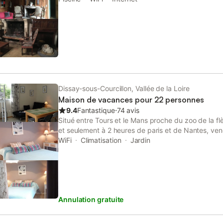
Dissay-sous-Courcillon, Vallée de la Loire
Maison de vacances pour 22 personnes
9.4
Fantastique
⋅
74 avis
Situé entre Tours et le Mans proche du zoo de la fl
et seulement à 2 heures de paris et de Nantes, ven
atypique au coeur de la nature dans un grand par
WiFi
Climatisation
Jardin
votre disposition une grande pièce de vie "dit la Pai
chauffage , coin salon et cuisine équipée attenante (
adéquate, grand barbecue au charbon bois) et pour 
familles ou amis 2 chambres et 3 suites parentales (
chambres, 5 toilette et salle de bain privées, leur
Annulation gratuite
dans le parc ainsi chacun préserve son intimité ( de
demande) , les draps sont compris dans le tarif ( ser
consommable à votre charge) nous avons sécurisé a