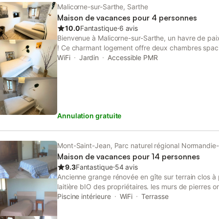
départ est 15h ,nous vous demandons de libérer le
Malicorne-sur-Sarthe, Sarthe
ménage, le parc et piece de vie sont à votre dispos
Maison de vacances pour 4 personnes
10.0
Fantastique
⋅
6 avis
Bienvenue à Malicorne-sur-Sarthe, un havre de paix
! Ce charmant logement offre deux chambres spaci
séjour paisible. Profitez du cadre verdoyant tout en
WiFi
Jardin
Accessible PMR
boulangerie, des restaurants et des attractions local
Flèche et les célèbres 24 Heures du Mans. Un cadre 
découverte. Le prix est abordable, et Malicorne vou
chaleureusement !
Annulation gratuite
Mont-Saint-Jean, Parc naturel régional Normandie
Maison de vacances pour 14 personnes
9.3
Fantastique
⋅
54 avis
Ancienne grange rénovée en gîte sur terrain clos à p
laitière bIO des propriétaires. les murs de pierres 
et chanvre pour l'isolation et de badigeons de chau
Piscine intérieure
WiFi
Terrasse
bâtiment de 90 M2 en bio-brique y a été adossé pour
4,20 x 10,30 qui est chauffée du 01 avril au 6 janvi