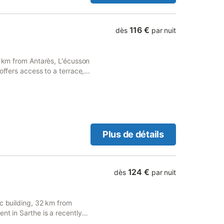
re chère maison continue à
me elle l’a fait avec nous!
du charme de l’ancien allié
116 €
dès
par nuit
dividuelle entièrement
out (lits et couchages
it 160cm, dressing et petite
3 km from Antarès, L'écusson
ng - Une chambre avec 1 lit
offers access to a terrace,
ntaire au sol - Une
 préserve l'intimité de
Plus de détails
124 €
dès
par nuit
ic building, 32 km from
nt in Sarthe is a recently