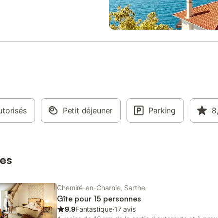
pour votre groupe, disponible en
demi-pension ou pension complè
ou pour le weekend, en gestion
Service Restauration et animation
mi-pension ou pension complète.
place, proposés directement par
estauration et animations sur
soins. Salle de réception : 118 p
roposés directement par nos
assises. Hébergement : 99 couc
lle de réception : 100 personnes
Les Gîtes de la Charnie sont d’an
 Hébergement : 80 couchages.
fermes du bocage sarthois, chac
 de la Charnie sont d’anciennes
isolée en pleine nature dans un r
u bocage sarthois, chacune
15km en Mayenne et en Sarthe. 
 pleine nature dans un rayon de
gîtes peuvent accueillir de 15 à 1
Mayenne et en Sarthe. Nos 10
personnes. Tarifs variables en fo
torisés
vent accueillir de 15 à 118
Petit déjeuner
la saison Location du Domaine d
Parking
8
. Tarifs variables en fonction de
Faucheries en midweek de 1 à 5 n
 Location du gîte de la Poterie en
de 795 € à 3395 € Location du 
de 1 à 5 nuitées : de 645€ à
des Faucheries le weekend : de 
cation du gîte de la Poterie le w
4995 € (tarif sur demande pour
es
prolongé)
Chemiré-en-Charnie, Sarthe
Gîte pour 15 personnes
9.9
Fantastique
⋅
17 avis