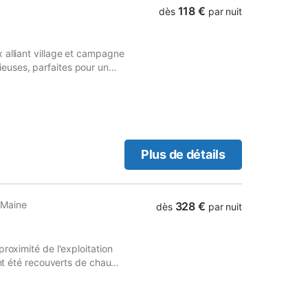
s chambres à 11h pour le
118 €
dès
par nuit
ition
 alliant village et campagne
euses, parfaites pour un
 étant à proximité de la
es, telles que le zoo de la
idéal pour allier détente et
s accueille
Plus de détails
-Maine
328 €
dès
par nuit
roximité de l'exploitation
ont été recouverts de chaux
x pour la décoration. Un
 accueillir la piscine de
er le SPA est accessible