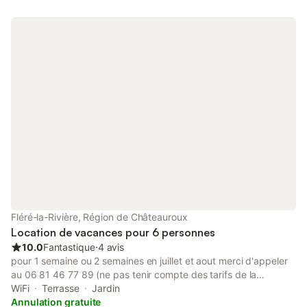
logement, laisser très sale. À régler lors du départ. Frais 25
euros.
Fléré-la-Rivière, Région de Châteauroux
Location de vacances pour 6 personnes
10.0
Fantastique
⋅
4 avis
pour 1 semaine ou 2 semaines en juillet et aout merci d'appeler
au 06 81 46 77 89 (ne pas tenir compte des tarifs de la
plateforme) Gîte situé dans une ferme rénovée, au calme, situé
WiFi
Terrasse
Jardin
à proximité des châteaux de la Loire : Chenonceau, Amboise,
Annulation gratuite