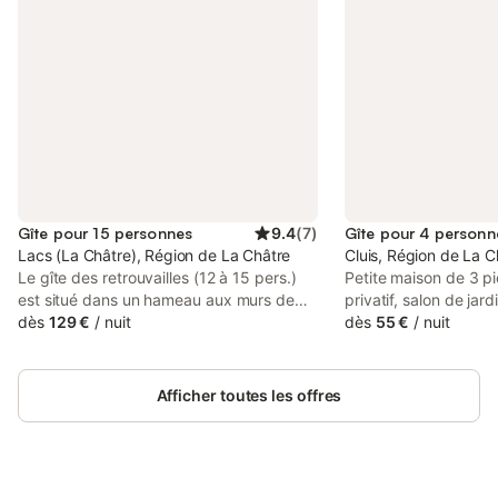
Gîte pour 15 personnes
9.4
(
7
)
Gîte pour 4 personn
Lacs (La Châtre), Région de La Châtre
Cluis, Région de La C
Le gîte des retrouvailles (12 à 15 pers.)
Petite maison de 3 pi
est situé dans un hameau aux murs de
privatif, salon de jar
pierre, à 500m de la ferme où vous
dès
129 €
/
nuit
bourg, tous commerc
dès
55 €
/
nuit
pourrez selon les envies et possibilités
chaussée : une cuisi
découvrir le travail de la terre, ou le soin
un four, une cafetière
aux animaux. Le gîte a été pensé pour
grille-pain ; une sal
Afficher toutes les offres
(re)-trouver le lien à l’essentiel : un jardin
WC. À l'étage : un sa
clos pour se détendre à l’ombre du tilleul,
et trois marches plu
des circuits pour partir en ballade.
comprenant un lit 2 p
Restauré entièrement et ouvert depuis
personne. Situé à : -