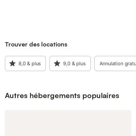
2020, le gîte est marqué tourisme et
Chambon (lac et activ
handicap sur l'ensemble du rez-de-
Connectez-vous et économisez
La Châtre, d 'Argento
Se connecter
chaussée (2 chambres). Possibilité de
jusqu'à 10% sur nos logements.
km de Nohant, villag
louer des draps : 10 € / lit
13,2 km de Gargiless
Sand - 25 km de Croz
23 km de Fresselines,
- 24,3 km du Rocher 
Trouver des locations
(escalade) Sites à déc
viaduc (saut à l'élast
château du 12ème siè
15ème siècle, halles 
8,0
& plus
9,0
& plus
Annulation gratu
Location draps : 10 €, 
Linge de toilette : 5 
(facultatif)
Autres hébergements populaires