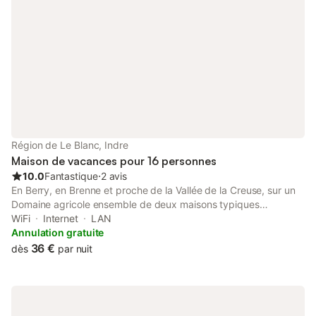
Région de Le Blanc, Indre
Maison de vacances pour 16 personnes
10.0
Fantastique
⋅
2 avis
En Berry, en Brenne et proche de la Vallée de la Creuse, sur un
Domaine agricole ensemble de deux maisons typiques
berrichonnes situées à 230 mètres à vol d'oiseau l'une de l'autre
WiFi
Internet
LAN
(ou 500 mètres à pied). Chacune avec jardin privatif et cour
Annulation gratuite
partagée, vue sur une mare à la biodiversité riche, pour chaque
36 €
dès
par nuit
gîte, Les plus : espace, nature, activités au départ des gîtes et
confort sont au rendez-vous. Hébergement 1 / Gîte des Druidets
: Cour commune: garage de 3 véhicules, partagée avec autre
hébergement + atelier artisannal Vannerie, Accès maison: