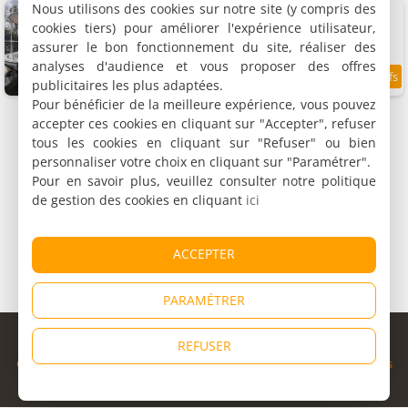
Nous utilisons des cookies sur notre site (y compris des
Libéllule péniche nuit insolite
Bateau, 40 m²
cookies tiers) pour améliorer l'expérience utilisateur,
4 personnes, 2 chambres, 1 salle de bains
assurer le bon fonctionnement du site, réaliser des
analyses d'audience et vous proposer des offres
publicitaires les plus adaptées.
8.2
/10
Pour bénéficier de la meilleure expérience, vous pouvez
accepter ces cookies en cliquant sur "Accepter", refuser
tous les cookies en cliquant sur "Refuser" ou bien
personnaliser votre choix en cliquant sur "Paramétrer".
Pour en savoir plus, veuillez consulter notre politique
de gestion des cookies en cliquant
ici
ACCEPTER
PARAMÉTRER
© Copyright 1998 - 2026
REFUSER
Cybevasion
|
Mentions légales
|
Confidentialité
|
CGU
|
Informations
légales
|
Partenaires
|
Système d'alerte
|