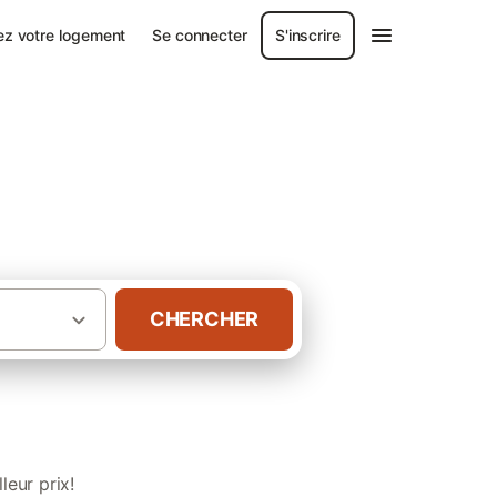
ez votre logement
Se connecter
S'inscrire
s les Alpes
CHERCHER
es pour groupe dans les Alpes maritimes
eur prix!