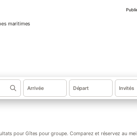
Publi
s de vacances pour groupe dan
Arrivée
Départ
Invités
·
·
Gîtes et locations de vacances
Provence-Alpes-Côte d'Azur
Gît
sultats pour Gîtes pour groupe. Comparez et réservez au meill