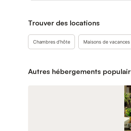
cinq minu
rejoindre
Cannes, M
est soig
Trouver des locations
pour votr
Accueil 
15h et 18
Chambres d’hôte
Maisons de vacances
autonome
dimanches
Ménage d
compagni
par anima
Autres hébergements populair
par séjou