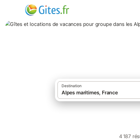
Gîtes et location
maritimes
Destination
4 187 ré