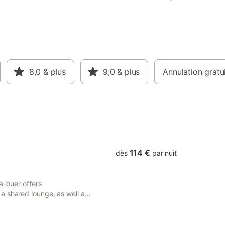
8,0
& plus
9,0
& plus
Annulation gratu
114 €
dès
par nuit
 louer offers
a shared lounge, as well as