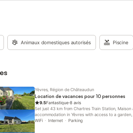
sont confortables et vous
z des rangements pour vos effets
s. À l'extérieur, vous pourrez
d'une belle terrasse où vous
vous détendre et admirer la vue
que sur la nature environnante.
 bien entretenu entoure le
, offrant un espace
Animaux domestiques autorisés
Piscine
taire pour profiter du plein air. (
scine n y spa sur ce logement )
 vous aurez le choix entre
activités ; cours d'équitation,
es
cheval, stage à la semaine ou au
Yèvres, Région de Châteaudun
Location de vacances pour 10 personnes
9.5
Fantastique
⋅
8 avis
Set just 43 km from Chartres Train Station, Maison à
accommodation in Yèvres with access to a garden, 
a shared kitchen.
WiFi
Internet
Parking