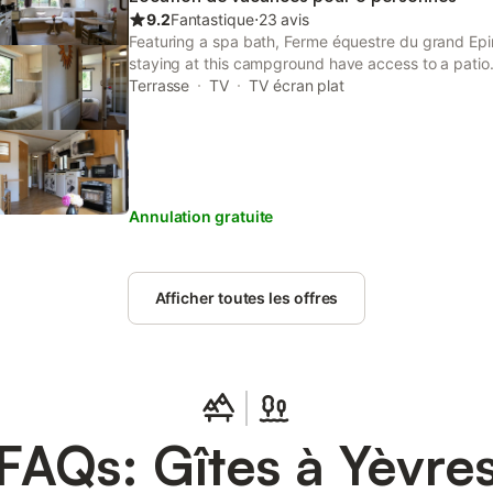
Paris, 40 minutes de chartres, 20 minutes de Chât
9.2
Fantastique
⋅
23 avis
toutes les commodités dans la ville de Brou à seule
Featuring a spa bath, Ferme équestre du grand Epin
très réputé marché du mercredi à ne pas manquer.
staying at this campground have access to a patio
journée, vous ne serez qu'à 1h du musée des 24h 
garden.
Terrasse
TV
TV écran plat
Maintenon et à 1h10 des châteaux de Ch
Annulation gratuite
Afficher toutes les offres
FAQs: Gîtes à Yèvre