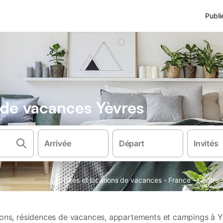
Publi
s de vacances Yèvres
Arrivée
Départ
Invités
·
·
Gîtes et locations de vacances
France
Centre-
tions, résidences de vacances, appartements et campings à Y