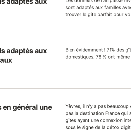
ils adaptés aux
Les données de l'an passé rév
sont adaptés aux familles avec
trouver le gîte parfait pour vo
ils adaptés aux
Bien évidemment ! 71% des gî
domestiques, 78 % ont même u
maux
ls en général une
Yèvres, il n'y a pas beaucoup d
pas la destination France qui 
gîtes ayant une connexion int
sous le signe de la détox digita