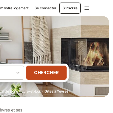
ez votre logement
Se connecter
S'inscrire
CHERCHER
·
·
Val de Loire
Eure-et-Loir
Gîtes à Yèvres
èvres et ses