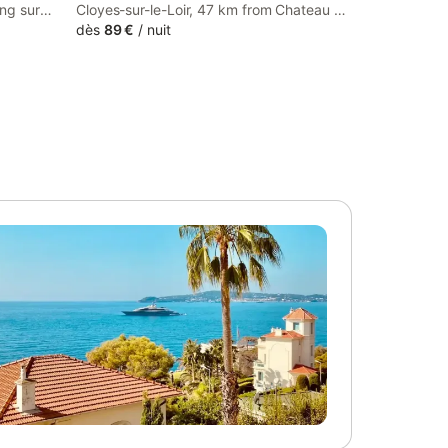
ng sur
Cloyes-sur-le-Loir, 47 km from Chateau de
Roquelin,
Meung sur Loire, 48 km from Les jardins
dès
89 €
/
nuit
 Course.
de Roquelin, and 17 km from Bosse Golf
e are
Course.
f charge.