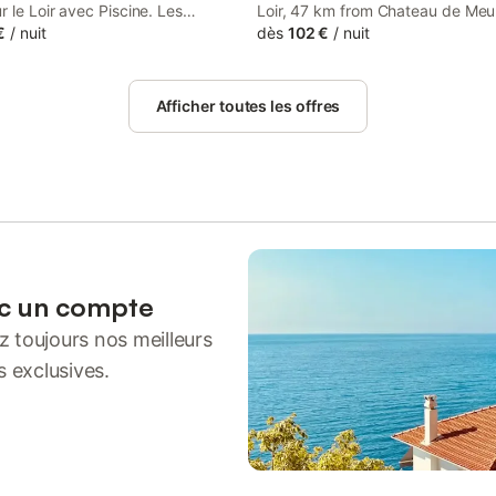
r le Loir avec Piscine. Les
Loir, 47 km from Chateau de Meu
s et restaurants sont accesible
€
/
nuit
Loire, 48 km from Les jardins de 
dès
102 €
/
nuit
es châteaux de La loir sont à 35
as well as 17 km from Bosse Golf
iture. La gare de TGV de
Both free WiFi and parking on-sit
se trouve à 20mn.
available at the apartment free o
Afficher toutes les offres
ec un compte
 toujours nos meilleurs
s exclusives.