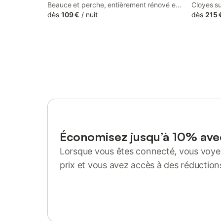
Beauce et perche, entièrement rénové et
Cloyes su
équipé il est situé sur la commune de
dès
109 €
/
nuit
commerce
dès
215 
Cloyes les 3 rivières. (Saint Hilaire Sur
à pied. L
Yerre) Terrasse avec piscine et barbecue
mn de vo
(de mai à Septembre), 2 chambres dont
Vendôme 
une avec lit Queen size, WIFI, machine à
laver, douche à l’italienne, parking à
proximité Cloyes les 3 Rivières : Station
Verte de Vacances, Cloyes offre de
nombreux atouts : église, chapelle,
prieuré, maison à tourelle, parc Émile Zola
(entouré par deux bras du Loir et
permettant d'admirer les quelques
lavoirs), passerelle, lavoir à étage,
Économisez jusqu’à 10% av
arboretum, piscine, parc de loisirs, circuits
Lorsque vous êtes connecté, vous voyez
de randonnée et de nombreuses
infrastructures sportives (skate park...).
prix et vous avez accès à des réduction
480 km de randonnées pédestre,
Se connecter ou s'inscrire
équestre ou VTT-VTC sur tout le territoire
de Cloyes-les-Trois-Rivières. Pratiques
sportives : Pêche, canoë-kayak, voile,
équitation, golf, location de vélos,