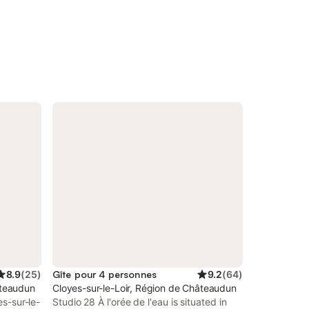
8.9
(
25
)
Gîte pour 4 personnes
9.2
(
64
)
âteaudun
Cloyes-sur-le-Loir, Région de Châteaudun
es-sur-le-
Studio 28 À l'orée de l'eau is situated in