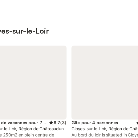
yes-sur-le-Loir
Location de vacances pour 7 personnes
8.7
(
3
)
Gîte pour 4 personnes
ur-le-Loir, Région de Châteaudun
Cloyes-sur-le-Loir, Région de Ch
e 250m2 en plein centre de
Au bord du loir is situated in Cloy