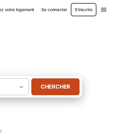
ez votre logement
Se connecter
S'inscrire
Eure
CHERCHER
·
Eure-et-Loir
Gîtes à Fontenay-sur-Eure
!