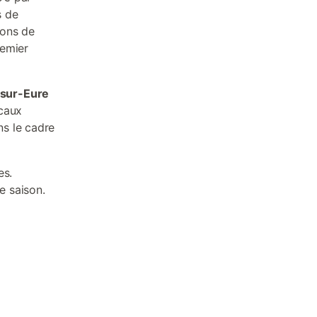
s de
ions de
remier
-sur-Eure
ocaux
s le cadre
es.
e saison.