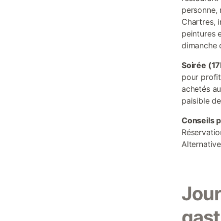
personne, 
Chartres, i
peintures e
dimanche 
Soirée (1
pour profit
achetés au
paisible d
Conseils p
Réservatio
Alternative
Jour
gast