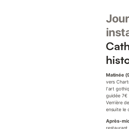
Jour
inst
Cath
hist
Matinée (
vers Chart
l'art goth
guidée 7€ p
Verrière de
ensuite le
Après-mid
restaurant