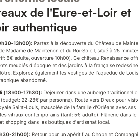
eaux de l'Eure-et-Loir et
oir authentique
9h30-13h00):
Partez à la découverte du Château de Mainte
de Madame de Maintenon et du Roi-Soleil, situé à 25 minute
arif: 8€ adulte, ouverture 10h00). Ce château Renaissance off
ts meublés d'époque et des jardins à la française redessiné
ôtre. Explorez également les vestiges de l'aqueduc de Louis
raonique abandonné.
i (13h00-17h30):
Déjeuner dans une auberge traditionnelle
(budget: 22-28€ par personne). Route vers Dreux pour visite
oyale Saint-Louis, mausolée de la famille d'Orléans avec ses
es vitraux contemporains (tarif: 5€ adulte). Flânerie dans le
 et shopping dans les boutiques d'artisanat local.
7h30-21h00):
Retour pour un apéritif au Chope et Compagn