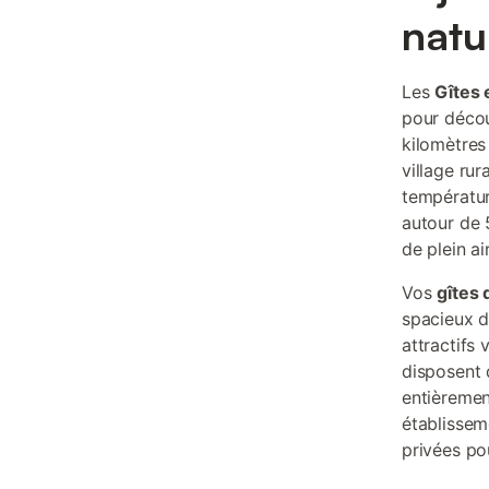
natu
Les
Gîtes 
pour découv
kilomètres
village rur
températur
autour de 
de plein ai
Vos
gîtes
spacieux d
attractifs 
disposent 
entièremen
établissem
privées p