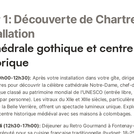
 1: Découverte de Chartr
allation
édrale gothique et centre
orique
9h00-12h30):
Après votre installation dans votre gîte, diri
res pour découvrir la célèbre cathédrale Notre-Dame, chef-
ique classé au patrimoine mondial de l'UNESCO (entrée libre, 
ar personne). Les vitraux du XIIe et XIIIe siècles, particulièr
 la Belle Verrière, offrent un spectacle lumineux unique. Exp
 centre historique médiéval avec ses maisons à colombages.
i (12h30-17h00):
Déjeuner au Retro Gourmand à Fontenay-
 réputé pour sa cuisine française traditionnelle (budget: 18-