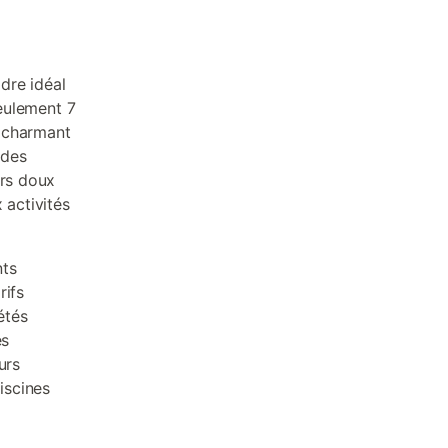
dre idéal
seulement 7
e charmant
 des
ers doux
 activités
ts
rifs
étés
es
urs
iscines