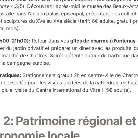
note 4,3/5). Découvrez l'après-midi le musée des Beaux-Art
nstallé dans l'ancien palais épiscopal, présentant des collect
t sculptures du XVe au XXe siècle (tarif: 6€ adulte, gratuit p
du mois).
7h00-21h00):
Retour dans vos
gîtes de charme à Fontenay
er du jardin privatif et préparer un dîner avec les produits l
 marché de Chartres. Soirée détente autour du barbecue dan
e la campagne euroise.
ratiques:
Stationnement gratuit 2h en centre-ville de Chartr
n conseillée pour les visites guidées de la cathédrale en haut
 pluie: visite du Centre International du Vitrail (5€ adulte).
 2: Patrimoine régional et
ronomie locale