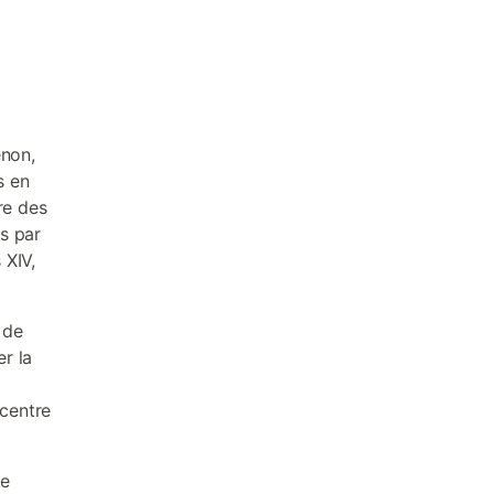
non,
s en
re des
s par
 XIV,
 de
r la
 centre
ie