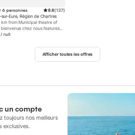
r 6 personnes
8.6
(
137
)
-sur-Eure, Région de Chartres
7 km from Municipal theatre of
, bienvenue chez nous features
ation in Fontenay-sur-Eure with
/
nuit
 a garden, barbecue facilities, as
 24-hour front desk.
Afficher toutes les offres
ec un compte
 toujours nos meilleurs
s exclusives.