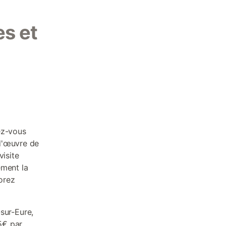
es et
gez-vous
d'œuvre de
visite
ement la
lorez
sur-Eure,
25€ par