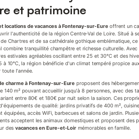
re et patrimoine
et locations de vacances à Fontenay-sur-Eure
offrent un ca
rir l'authenticité de la région Centre-Val de Loire. Situé à 
 de Chartres et de sa cathédrale gothique emblématique, c
al combine tranquillité champêtre et richesse culturelle. Avec
es estivales agréables oscillant entre 25 et 30°C et des hiv
5 à 10°C, la région bénéficie d'un climat tempéré propice aux
r toute l'année.
 de charme à Fontenay-sur-Eure
proposent des hébergemen
e 140 m² pouvant accueillir jusqu'à 8 personnes, avec des ta
variant entre 80€ et 180€ par nuit selon la saison. Ces propri
d'équipements de qualité: jardins privatifs de 400 m², cuisin
t équipées, accès WiFi, barbecues et salons de jardin. Plusie
ents acceptent les animaux domestiques et proposent des p
our des
vacances en Eure-et-Loir
mémorables en famille.