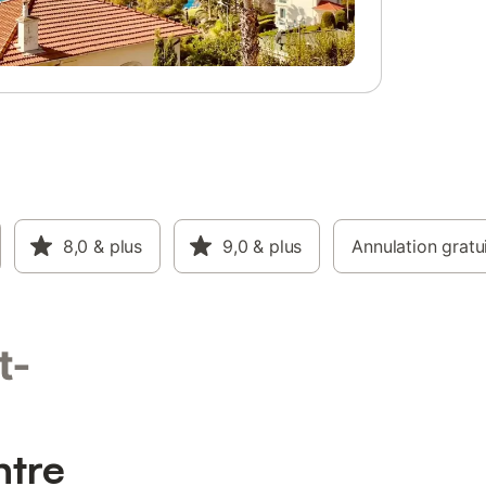
8,0
& plus
9,0
& plus
Annulation gratu
t-
ntre