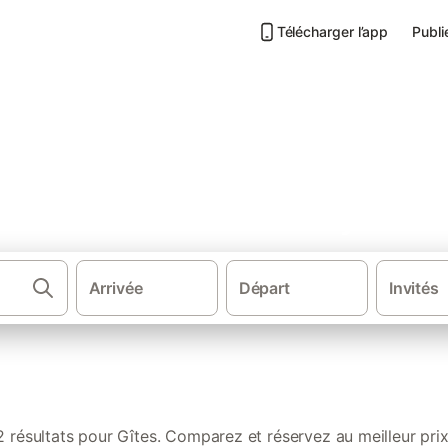
Télécharger l’app
Publi
s de vacances à Fontenay-sur-
Arrivée
Départ
Invités
·
·
·
Gîtes et locations de vacances
France
Centre-Val de Loire
2 résultats pour Gîtes. Comparez et réservez au meilleur prix